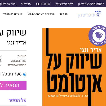
פרסום ספר באינדיבוק
למה אינדיבוק?
GIFT CARD
מדריכים
מנוי אינדיבוק
חדשים
מבצעי שבוע הספר 2026
מארזים משתלמים
שיווק ע
אדיר זנגי
הוצאה:
אי
שנת הוצאה:
3
מספר עמודים:
7
ספר דיגיטלי
הוספה ל
על הספר