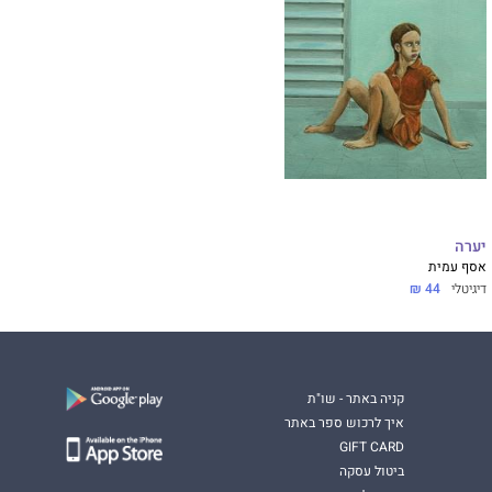
יערה
אסף עמית
דיגיטלי
44 ₪
קניה באתר - שו"ת
איך לרכוש ספר באתר
GIFT CARD
ביטול עסקה