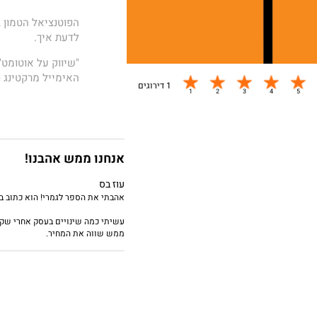
הפוטנציאל הטמון ב
לדעת איך.
"שיווק על אוטומט
האימייל מרקטינג ו
1 דירוגים
האסטרטגיה בספר כו
לקוחות עתירי מידע
פלטפורמות השיווק 
צמצום עלויות השיו
אנחנו ממש אהבנו!
הספר ילווה אתכם 
עוז בס
מכניסה לעולמות המ
אהבתי את הספר לגמרי! הוא כתוב ברו
יוביל אתכם להקים
העליון שאותה מיי
עשיתי כמה שינויים בעסק אחרי שקר
ממש שווה את המחיר.