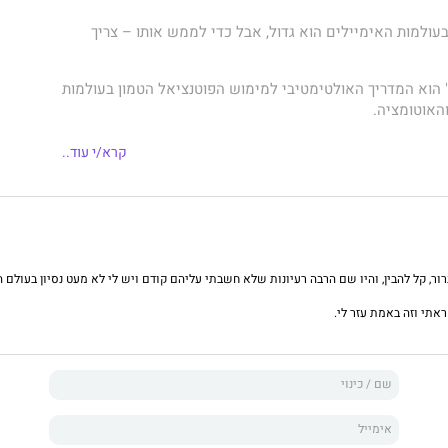
עולמות האימיילים הוא גדול, אבל כדי לממש אותו – צריך
" הוא המדריך האולטימטיבי למימוש הפוטנציאל הטמון בעולמות
האוטומציה.
ללת פרקטיקה מקיפה, ונבנתה על ידי אדיר תוך ניהול מאגרי
קרא/י עוד..
 ושליחת מאות מליוני מיילים. תהליכים אלו שנוהלו בעזרת
האוטומטיות הפופולריות ביותר, סייעו בהכפלת הרווחים לצד
וק.
יד ביד בדרך להצלחה שיווקית, תוך מיגור החששות והחסמים
יילים. ההירתמות למהלכים הכתובים בו ייצרו קטליזטור, אשר
ר, קל להבין, והיו שם הרבה רעיונות שלא חשבתי עליהם קודם ויש לי לא מעט נסיון בעולם ה
 ולהטמיע במותג הפרטי שלכם את האסטרטגיה של האחוזון
שמים המותגים הגדולים בתעשייה.
אתי וזה באמת עזר לי.