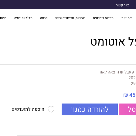
צור קשר
אמנויות
ספרות רומנטית
רוחניות, מדיטציה ורוגע
פרוזה
מד"ב ופנטזיה
מתח 
ל אוטומט
פאבליש הוצאה לאור
202
29
45 ₪
סל
להורדה כמנוי
הוספה למועדפים