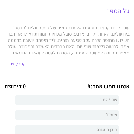
על הספר
שני ילדים קטנים מובאים אל חדר המיון של בית החולים "הדסה"
בירושלים. האחד, ילד בן ארבע, סובל מכוויות חמורות, ואילו אחיו בן
השלוש מחוסר הכרה עקב פגיעה מוחית. ליד מיטתם יושבת בדממה
אמם, לבושה גלימות שופעות. האם החרדית הצעירה והמסורה, עולה
מאמריקה ובת למשפחה אמידה, מסרבת לענות לשאלות הרופאים —
והמשטרה — בנוגע לנסיבות בהן ספגו ילדיה את הפגיעות המחרידות.
קרא/י עוד..
בינה צדק, בלשית ירושלמית דתייה ואם לשניים, מופקדת על התיק.
ככל שהיא קולפת ומסירה שכבה אחר שכבה, היא מוצאת את חייה
מוכתמים בעודה נאבקת ברוע כה אפל ומושחת עד שהוא גובל
בעל־טבעי. שטן בירושלים, המבוסס על אירועים אמיתיים, מאפשר
אנחנו ממש אהבנו!
0 דירוגים
הצצה מאלפת, טורדת מנוחה ועוצרת נשימה אל לב המאפליה, אל
מאורתם של הטורפים המסוכנים, האורבים באתרי המפגש של
המחפשים אחר הארה ורוחניות.