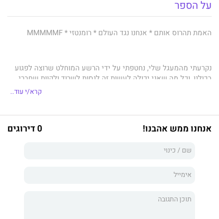
על הספר
האמת תהרוס אותם * אנחנו נגד העולם * רומנטזי * MMMMMF
נקרעתי מהמעגל שלי, נחטפתי על ידי הרשע המוחלט שרוצה לפגוע
בכולנו, וכל מה שאני יכולה לעשות זה לנסות לשרוד ולקוות שחברי
המעגל שלי יספיקו להגיע אליי לפני שיהיה מאוחר מדי.
קרא/י עוד..
אני אחוזה בציפורניו של מישהו שרוצה רק דבר אחד – כוח, כוח שרק
אני יכולה לתת לו, אבל אני במרחק של שנייה מלהישבר.
אנחנו ממש אהבנו!
0 דירוגים
השובה שלי הולך וחושף סודות שיש בכוחם לרסק את כל עולמי,
ואולי לא רק אותו, אלא את עולם הדרקונים כולו.
עכשיו מתנהל מרוץ נגד השעון כדי להשאיר את הסודות האלה
קבורים, אבל האויבים שלנו הולכים ומתרבים, הולכים ומתקרבים,
ואנחנו מגלים שהאויבים הגרועים ביותר הם אלה שעד עכשיו החשבנו
לחברים.