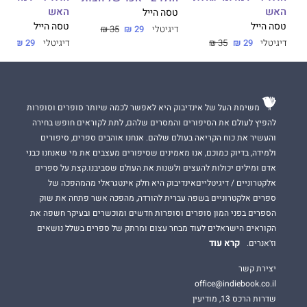
האש
האש
טסה הייל
טסה הייל
טסה הייל
דיגיטלי
29 ₪
35 ₪
דיגיטלי
29 ₪
35 ₪
דיגיטלי
29 ₪
35 ₪
משימת העל של אינדיבוק היא לאפשר לכמה שיותר סופרים וסופרות
להפיץ לעולם את הסיפורים והמסרים שלהם, לתת לקוראים חופש בחירה
והעשיר את כוח הקריאה בעולם שלהם. אנחנו אוהבים ספרים, סיפורים
ולמידה, בדיוק כמוכם, אנו מאמינים שסיפורים מעצבים את מי שאנחנו כבני
אדם ומילים יכולות להעצים ולשנות את העולם שסביבנו.קצת על ספרים
אלקטרוניים / דיגיטלייםאינדיבוק היא חלק אינטגראלי מהמהפכה של
ספרים אלקטרוניים בשפה עברית להורדה, מהפכה אשר פתחה את שוק
הספרים בפני המון סופרים וסופרות חדשים ומוכשרים ובעיקר חשפה את
הקוראים הישראלים לעוד מבחר עצום ומרתק של ספרים בשלל נושאים
קרא עוד
וז'אנרים.
יצירת קשר
office@indiebook.co.il
שדרות הרכס 13, מודיעין