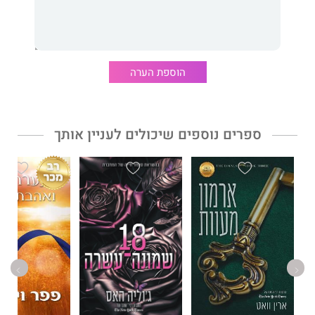
ומהיר. תמיד חייתי על הקצה וכשנפלתי, הצניחה הייתה מהירה.
ההתאהבות הראשונה שלי הייתה בייסבול, השנייה הארפר, ולזמן קצר
שניהם היו שלי. עד שאיבדתי את אהבת חיי וכל מה שנותר לי היה
המשחק.
הוספת הערה
במשך שנים התמקדתי בקריירה וקיבלתי את הבייסבול כאהבתי
האמיתית והיחידה.
אף פעם לא האמנתי שאראה אותה שוב, אבל עכשיו, כשהיא יושבת
ממש מולי, אני יודע שאין סיכוי בעולם שאתן לה שוב ללכת.
ספרים נוספים שיכולים לעניין אותך
***
זהו רומן רומנטי קסום, סקסי וענוג שיעלה לכם חיוך על השפתיים,
ימלא את ליבכם בפרפרים ויגרום לכם להאמין באהבה, בעיקר
כשהיא ניתנת כהזדמנות שנייה.
ניקי אש
זוכה להכרה רבה על עבודתה והיא חיה ונושמת את הז'אנר
הרומן־רומנטי. עלילות ספריה נבנות על בסיס פרק שני לאהבה בחיי
הדמויות שעליהן היא כותבת.
עד כה תורגם לעברית ספרה
דרך עיניו
וכעת רואה אור
שחקן צמוד
.