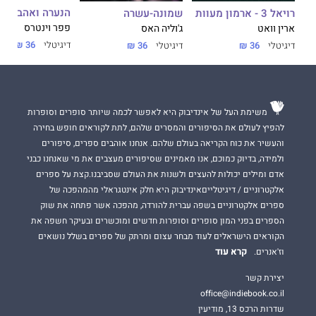
הנערה ואהבתה ל
שמונה-עשרה
רויאל 3 - ארמון מעוות
פפר וינטרס
ג'וליה האס
ארין וואט
דיגיטלי
36 ₪
דיגיטלי
36 ₪
דיגיטלי
36 ₪
משימת העל של אינדיבוק היא לאפשר לכמה שיותר סופרים וסופרות
להפיץ לעולם את הסיפורים והמסרים שלהם, לתת לקוראים חופש בחירה
והעשיר את כוח הקריאה בעולם שלהם. אנחנו אוהבים ספרים, סיפורים
ולמידה, בדיוק כמוכם, אנו מאמינים שסיפורים מעצבים את מי שאנחנו כבני
אדם ומילים יכולות להעצים ולשנות את העולם שסביבנו.קצת על ספרים
אלקטרוניים / דיגיטלייםאינדיבוק היא חלק אינטגראלי מהמהפכה של
ספרים אלקטרוניים בשפה עברית להורדה, מהפכה אשר פתחה את שוק
הספרים בפני המון סופרים וסופרות חדשים ומוכשרים ובעיקר חשפה את
הקוראים הישראלים לעוד מבחר עצום ומרתק של ספרים בשלל נושאים
קרא עוד
וז'אנרים.
יצירת קשר
office@indiebook.co.il
שדרות הרכס 13, מודיעין