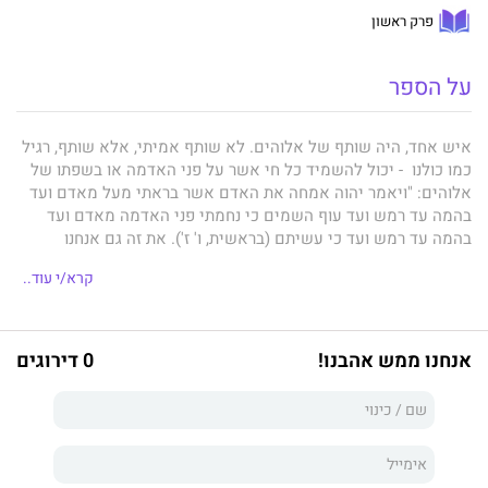
פרק ראשון
על הספר
איש אחד, היה שותף של אלוהים. לא שותף אמיתי, אלא שותף, רגיל
כמו כולנו - יכול להשמיד כל חי אשר על פני האדמה או בשפתו של
אלוהים: "ויאמר יהוה אמחה את האדם אשר בראתי מעל מאדם ועד
בהמה עד רמש ועד עוף השמים כי נחמתי פני האדמה מאדם ועד
בהמה עד רמש ועד כי עשיתם (בראשית, ו' ז'). את זה גם אנחנו
יכולים, לכן אנחנו שותפים, לא בחרנו בזה, אלא נולדנו בתקופה שבה
קרא/י עוד..
יש לאדם האמצעים לכך. שותפים הבוחרים בחיים.
האיש שכבר מת לא היה שותף אמיתי אבל היה מוכשר מאוד: קצין
צנחנים מצטיין, סטודנט מבריק, איש עסקים מצליח, נשוי באושר. כל
אנחנו ממש אהבנו!
0 דירוגים
אלה לא עזרו לו כאשר ראה את העוול שההצלחה שלו גרמה לילד קטן
בקצה השני של העולם. מצפונו לא אפשר לו להמשיך להיות סתם
שותף, והוא הפך לשותף אמיתי. המחיר ששילם היה גבוה: עסקיו
קרסו, נישואיו התמוטטו וחייו הסתיימו. לפני שמת הספיק לגבש דרך
שאינה כרוכה באובדן ומאפשרת למי שחפץ בכך להפוך מסתם שותף
של אלוהים לשותף אמיתי. גיבורי הספר לומדים את הדרך ומנסים גם