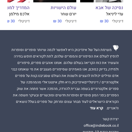
נסיכה של אבא
עולם הישויות
המדריך למשתמ
עדי ליניאל
יורם שחר
אלכס מילמן
דיגיטלי
30 ₪
דיגיטלי
30 ₪
דיגיטלי
30 ₪
משימת העל של אינדיבוק היא לאפשר לכמה שיותר סופרים וסופרות
להפיץ לעולם את הסיפורים והמסרים שלהם, לתת לקוראים חופש בחירה
והעשיר את כוח הקריאה בעולם שלהם. אנחנו אוהבים ספרים, סיפורים
ולמידה, בדיוק כמוכם, אנו מאמינים שסיפורים מעצבים את מי שאנחנו כבני
אדם ומילים יכולות להעצים ולשנות את העולם שסביבנו.קצת על ספרים
אלקטרוניים / דיגיטלייםאינדיבוק היא חלק אינטגראלי מהמהפכה של
ספרים אלקטרוניים בשפה עברית להורדה, מהפכה אשר פתחה את שוק
הספרים בפני המון סופרים וסופרות חדשים ומוכשרים ובעיקר חשפה את
הקוראים הישראלים לעוד מבחר עצום ומרתק של ספרים בשלל נושאים
קרא עוד
וז'אנרים.
יצירת קשר
office@indiebook.co.il