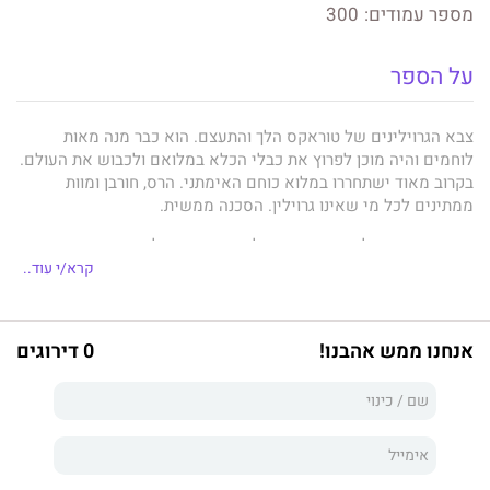
מספר עמודים:
300
על הספר
צבא הגרוילינים של טוראקס הלך והתעצם. הוא כבר מנה מאות
לוחמים והיה מוכן לפרוץ את כבלי הכלא במלואם ולכבוש את העולם.
בקרוב מאוד ישתחררו במלוא כוחם האימתני. הרס, חורבן ומוות
ממתינים לכל מי שאינו גרוילין. הסכנה ממשית.
בעוד צבא הגרוילנים צובר כוח, על טריוס וחבריו למצוא את הקשת
האגדית – התגלמות הבורא עצמו – רק באמצעותה יוכלו להביס את
קרא/י עוד..
הגרוילנים. אך זו כשלעצמה לא מספיקה. על מנת לנצח במלחמה
עליהם ללמוד על יצורי בראשית, בני האדם ומסדר הכבילה.
אנחנו ממש אהבנו!
0 דירוגים
בינתיים ממלכת גרדויל ממשיכה להגדיל את שטחה ולשמש בית
בטוח לתושבי מריון השונים. למלכה סואלן זה לא מספיק, והיא לא
תנוח עד שתניס את כל בני האדם מאדמת מריון, אין זה משנה במי
היא פוגעת לאורך הדרך.
זה ספרו השלישי של רון ששון, וכן הספר השלישי בטרילוגיית שומרי
הקשת האגדית. סדרה זו התחילה כסיפורי דרך שסיפר רון לחבריו