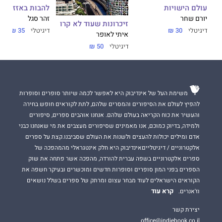
עולם הישויות
להבות באזזיר
יורם שחר
זהר סגל
זיכרונות שעוד לא קרו
דיגיטלי
30 ₪
דיגיטלי
35 ₪
איתי לאופר
דיגיטלי
50 ₪
משימת העל של אינדיבוק היא לאפשר לכמה שיותר סופרים וסופרות
להפיץ לעולם את הסיפורים והמסרים שלהם, לתת לקוראים חופש בחירה
והעשיר את כוח הקריאה בעולם שלהם. אנחנו אוהבים ספרים, סיפורים
ולמידה, בדיוק כמוכם, אנו מאמינים שסיפורים מעצבים את מי שאנחנו כבני
אדם ומילים יכולות להעצים ולשנות את העולם שסביבנו.קצת על ספרים
אלקטרוניים / דיגיטלייםאינדיבוק היא חלק אינטגראלי מהמהפכה של
ספרים אלקטרוניים בשפה עברית להורדה, מהפכה אשר פתחה את שוק
הספרים בפני המון סופרים וסופרות חדשים ומוכשרים ובעיקר חשפה את
הקוראים הישראלים לעוד מבחר עצום ומרתק של ספרים בשלל נושאים
קרא עוד
וז'אנרים.
יצירת קשר
office@indiebook.co.il