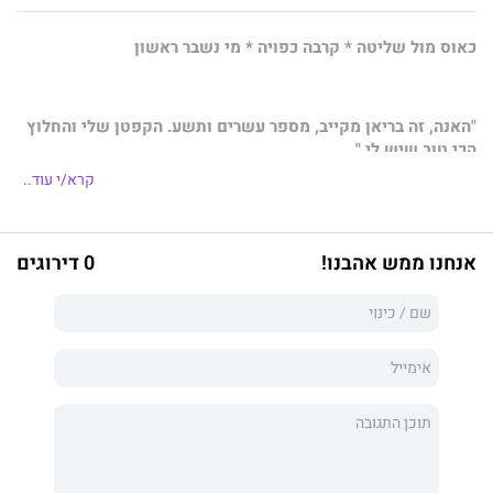
כאוס מול שליטה * קרבה כפויה * מי נשבר ראשון
"האנה, זה בריאן מקייב, מספר עשרים ותשע. הקפטן שלי והחלוץ
הכי טוב שיש לי
."
קרא/י עוד..
"
והוא גם חולה הנפש האהוב עליך, שככל הנראה סובל מפיצול
אישיות, ניחשתי נכון?" אני מסתכלת על בריאן במבט מזלזל משלי
.
אנחנו ממש אהבנו!
0 דירוגים
האנה ונדל
מאמן קבוצת ההוקי
'העורבים'
הוא אבא שלי. ובמקום להסב לו גאווה
ולתת לו שקט, נתתי לו כותרות צעקניות, תמיד הייתי זו שמצליחה
להיכנס לצרות, אבל גם לצאת מהן.
עד שחציתי גבול. חגיגה אחת יותר מדי עם שחקן בקבוצה היריבה,
הפכה את החיים שלי לכותרת עסיסית בעמוד הראשי.
אבא שלי החליט שנמאס לו. מה שהוא לא הביא בחשבון היה
שהפתרון שלו עומד להכניס אותי לצרות עוד יותר גדולות.