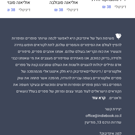
שלה. זהו ספרה הראשון שתורגם לעברית, ובהחלט לא יהיה האחרון.
אוליאנה סובולבה
אוליאנה סובולבה
דיגיטלי
38 ₪
דיגיטלי
38 ₪
דיגיטלי
38 ₪
משימת העל של אינדיבוק היא לאפשר לכמה שיותר סופרים וסופרות
להפיץ לעולם את הסיפורים והמסרים שלהם, לתת לקוראים חופש בחירה
והעשיר את כוח הקריאה בעולם שלהם. אנחנו אוהבים ספרים, סיפורים
ולמידה, בדיוק כמוכם, אנו מאמינים שסיפורים מעצבים את מי שאנחנו כבני
אדם ומילים יכולות להעצים ולשנות את העולם שסביבנו.קצת על ספרים
אלקטרוניים / דיגיטלייםאינדיבוק היא חלק אינטגראלי מהמהפכה של
ספרים אלקטרוניים בשפה עברית להורדה, מהפכה אשר פתחה את שוק
הספרים בפני המון סופרים וסופרות חדשים ומוכשרים ובעיקר חשפה את
הקוראים הישראלים לעוד מבחר עצום ומרתק של ספרים בשלל נושאים
קרא עוד
וז'אנרים.
יצירת קשר
office@indiebook.co.il
שדרות הרכס 13, מודיעין
למה אינדיבוק?