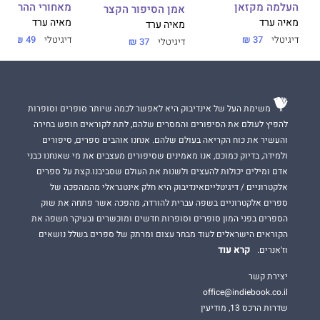
מאחורי ההר
העלמה מקזאן
אמן הסיפור הקצר
מאיה ערד
מאיה ערד
מאיה ערד
דיגיטלי
49 ₪
דיגיטלי
37 ₪
דיגיטלי
37 ₪
משימת העל של אינדיבוק היא לאפשר לכמה שיותר סופרים וסופרות
להפיץ לעולם את הסיפורים והמסרים שלהם, לתת לקוראים חופש בחירה
והעשיר את כוח הקריאה בעולם שלהם. אנחנו אוהבים ספרים, סיפורים
ולמידה, בדיוק כמוכם, אנו מאמינים שסיפורים מעצבים את מי שאנחנו כבני
אדם ומילים יכולות להעצים ולשנות את העולם שסביבנו.קצת על ספרים
אלקטרוניים / דיגיטלייםאינדיבוק היא חלק אינטגראלי מהמהפכה של
ספרים אלקטרוניים בשפה עברית להורדה, מהפכה אשר פתחה את שוק
הספרים בפני המון סופרים וסופרות חדשים ומוכשרים ובעיקר חשפה את
הקוראים הישראלים לעוד מבחר עצום ומרתק של ספרים בשלל נושאים
קרא עוד
וז'אנרים.
יצירת קשר
office@indiebook.co.il
שדרות הרכס 13, מודיעין