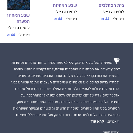
בית הסחלבים
שבע האחיות
אחות
לוסינדה ריילי
לוסינדה ריילי
שבע
דיגיטלי
44 ₪
דיגיטלי
44 ₪
הסערה
לוסינדה ריילי
דיגיטלי
44 ₪
משימת העל של אינדיבוק היא לאפשר לכמה שיותר סופרים וסופרות
להפיץ לעולם את הסיפורים והמסרים שלהם, לתת לקוראים חופש בחירה
והעשיר את כוח הקריאה בעולם שלהם. אנחנו אוהבים ספרים, סיפורים
ולמידה, בדיוק כמוכם, אנו מאמינים שסיפורים מעצבים את מי שאנחנו כבני
אדם ומילים יכולות להעצים ולשנות את העולם שסביבנו.קצת על ספרים
אלקטרוניים / דיגיטלייםאינדיבוק היא חלק אינטגראלי מהמהפכה של
ספרים אלקטרוניים בשפה עברית להורדה, מהפכה אשר פתחה את שוק
הספרים בפני המון סופרים וסופרות חדשים ומוכשרים ובעיקר חשפה את
הקוראים הישראלים לעוד מבחר עצום ומרתק של ספרים בשלל נושאים
קרא עוד
וז'אנרים.
יצירת קשר