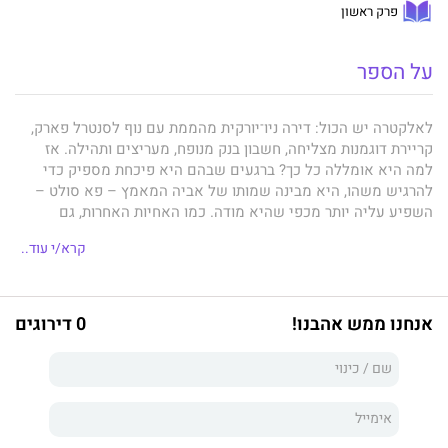
פרק ראשון
על הספר
לאלקטרה יש הכול: דירה ניו־יורקית מהממת עם נוף לסנטרל פארק,
קריירת דוגמנות מצליחה, חשבון בנק מנופח, מעריצים ותהילה. אז
למה היא אומללה כל כך? ברגעים שבהם היא פיכחת מספיק כדי
להרגיש משהו, היא מבינה שמותו של אביה המאמץ – פא סולט –
השפיע עליה יותר מכפי שהיא מודה. כמו האחיות האחרות, גם
אלקטרה קיבלה מפא סולט רמזים לגבי המקום שבו מצא אותה. אך
קרא/י עוד..
שלא כמו אחיותיה, היא לא מרגישה דחיפות לצאת למסע לגילוי
המקורות שלה. במה זה יכול בכלל לעזור לה? אבל כשאישה בשם
סטלה ג'קסון יוצרת איתה קשר וטוענת בתוקף שהיא סבתה הביולוגית,
וכשאלקטרה עצמה מגיעה לקצה שלא חשבה שתידרדר אליו, היא
אנחנו ממש אהבנו!
0 דירוגים
מתחילה להקשיב. סטלה פורשת בפניה את סיפורה של ססילי, בחורה
ממשפחה אמריקאית מיוחסת שנסעה לבקר את הסנדקית שלה
בקניה הקולוניאליסטית של סוף שנות השלושים. סטלה מספרת גם
על נסיכה אפריקאית יפהפייה משבט המסאי שנכנסה להיריון לא
רצוי, ואלקטרה מתקשה להבין איך כל שברי הסיפורים הדרמטיים
האלה קשורים לחייה שלה. אחרי שהסיפור מתבהר ומתחבר לטלטלות