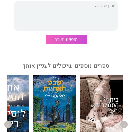
שהיא עצמה עברה בחודשים האחרונים, אלקטרה מבינה שלמוצא
שלה יש חלק משמעותי בזהות שלה ובסיפור חייה, גם אם קודם לא
הרגישה בכך.
זהו הספר השישי בסדרת
"שבע האחיות"
, שזכתה להצלחה
הוספת הערה
בינלאומית מסחררת. קדמו לו: 'שבע האחיות', 'אחות הסערה', 'אחות
הצללים', 'אחות הפנינים' ו'אחות הירח'.
לוסינדה ריילי
היא מחברת רבי–מכר שנמכרו ב–30 מיליון עותקים
ספרים נוספים שיכולים לעניין אותך
ברחבי העולם. ספריה מככבים בראש רשימות רבי–המכר, וזכויות
התרגום שלהם נמכרו לשלושים מדינות.
גם ספרה 'בית הסחלבים' יצא לאור בעברית בהוצאת מודן.