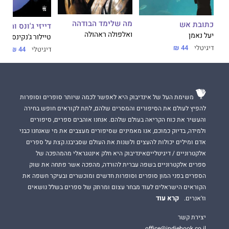
מה שלימד הבודהה
כתובת אש
דייזי ג'ונס והסי
ואלפולה ראהולה
יעל נאמן
טיילור ג'נקינס ריד
דיגיטלי
44 ₪
דיגיטלי
44 ₪
משימת העל של אינדיבוק היא לאפשר לכמה שיותר סופרים וסופרות
להפיץ לעולם את הסיפורים והמסרים שלהם, לתת לקוראים חופש בחירה
והעשיר את כוח הקריאה בעולם שלהם. אנחנו אוהבים ספרים, סיפורים
ולמידה, בדיוק כמוכם, אנו מאמינים שסיפורים מעצבים את מי שאנחנו כבני
אדם ומילים יכולות להעצים ולשנות את העולם שסביבנו.קצת על ספרים
אלקטרוניים / דיגיטלייםאינדיבוק היא חלק אינטגראלי מהמהפכה של
ספרים אלקטרוניים בשפה עברית להורדה, מהפכה אשר פתחה את שוק
הספרים בפני המון סופרים וסופרות חדשים ומוכשרים ובעיקר חשפה את
הקוראים הישראלים לעוד מבחר עצום ומרתק של ספרים בשלל נושאים
קרא עוד
וז'אנרים.
יצירת קשר
office@indiebook.co.il