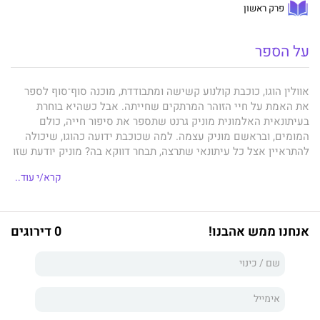
פרק ראשון
על הספר
אוולין הוגו, כוכבת קולנוע קשישה ומתבודדת, מוכנה סוף־סוף לספר
את האמת על חיי הזוהר המרתקים שחייתה. אבל כשהיא בוחרת
בעיתונאית האלמונית מוניק גרנט שתספר את סיפור חייה, כולם
המומים, ובראשם מוניק עצמה. למה שכוכבת ידועה כהוגו, שיכולה
להתראיין אצל כל עיתונאי שתרצה, תבחר דווקא בה? מוניק יודעת שזו
הזדמנות חד־פעמית שאסור לה להחמיץ, והיא נחושה להתעלם
קרא/י עוד..
מהספקות המנקרים בה ולנצל את ההזדמנות להזניק את הקריירה
שלה.
מוניק מגיעה אל הדירה המפוארת של אוולין ומאזינה בעוד אוולין
אנחנו ממש אהבנו!
0 דירוגים
מגלה את כל סודותיה, מסיפורים עסיסיים על אחורי הקלעים של
הסרטים שבהם השתתפה ועד חוויות מטקסי פרסים נוצצים, וכמובן,
על שבעת הבעלים שהיו לה לאורך הדרך והסיפור שנלווה לכל אחד
מנישואיה השערורייתיים. למי מהם נישאה רק בלחץ האולפנים, מי
בגד בה, ומעל הכול - את מי אהבה יותר מכולם? סיפורה של אוולין
הוא סיפור על שאפתנות חסרת פשרות, חברּות לא צפויה ואהבה