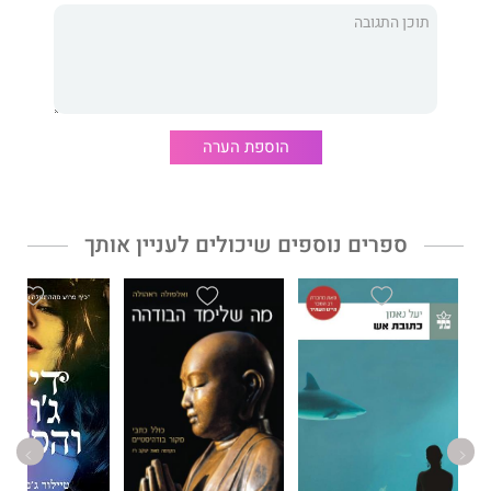
אדירה ואסורה. אולם הסיפור גם טומן בחובו סוד הרסני, והסיבות
לבחירתה במוניק הולכות ומתבהרות ככל שהוא מתקרב לסיומו.
שבעת הבעלים של אוולין הוגו
הוא מסע מהפנט, מחיי הזוהר של
הוליווד של פעם ועד למציאות הקשה של ההווה, שבמרכזו שתי נשים
אשר מנסות להתמודד עם המשמעות - ועם המחיר - של האמת. זהו
ספרה השני של
טיילור ג'נקינס
ריד
המתורגם לעברית בהוצאת כתר,
הוספת הערה
קדם לו
'
דייזי ג'ונס והסיקס
'
.
ספרים נוספים שיכולים לעניין אותך
דבר עורכת האתר:
קריאה שהיא היסחפות מוחלטת לתוך סיפור שיש בו
קסם כביר וכובש.
הדמויות הממגנטות והמילים המדויקות בהן היא משתמשת הופכות
את הספר הזה לעונג מושלם.