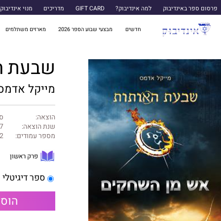
פרסום ספר באינדיבוק
למה אינדיבוק?
GIFT CARD
מדריכים
מנוי אינדיבוק
חדשים
מבצעי שבוע הספר 2026
מארזים משתלמים
שבעת ה
מייקל אדמס
הוצאה:
ס
שנת הוצאה:
7
מספר עמודים:
2
פרק ראשון
ספר דיגיטלי
הוספ