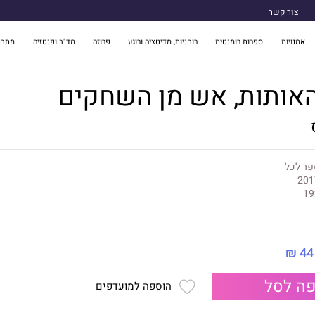
צור קשר
אמנויות
ספרות רומנטית
רוחניות, מדיטציה ורוגע
פרוזה
מד"ב ופנטזיה
מתח 
אותות, אש מן השחקים
פר לכל
201
19
44 ₪
ה לסל
הוספה למועדפים