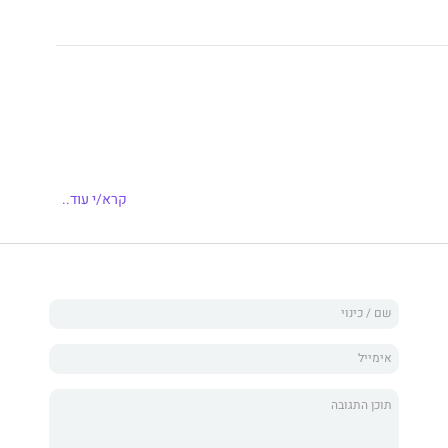
לן
,
ג
'
יי
-
ג
'
יי
,
זנדר ומילה נרשמים לתחרות
"
אתגר
"
המסתורית
,
וזוכים בכל
קרא/י עוד..
,
פרסום ומסעות בעולם
,
ועוד הרבה
!
קראת רצף האירועים המסוכן המצפה להם
.
 שנשלחים אליהם מאשף מחשבים מסתורי מְנַבְּאִים מתקפה קטלנית
קבותיה נקלעת אחת מחברי הקבוצה למאבק נואש על חייה
.
ליהם לנהל קרב מוחות מול האיש שמאחורי המתקפה במאמץ לפענח את
 את המתקפות הבאות
.
הסיפור
,
האם היית נענה לאתגר
?