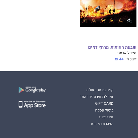
שבעת האותות, מרחץ דמים
מייקל אדמס
דיגיטלי
44 ₪
קניה באתר - שו"ת
איך לרכוש ספר באתר
GIFT CARD
ביטול עסקה
אינדיבלוג
הצהרת נגישות