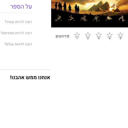
על הספר
רוצה להיות עשיר
?
רוצה להיות מפורסם
?
0 דירוגים
רוצה לראות עולם
?
יסמין
,
איזבל
,
אנדי
,
די
הדברים האלה
–
עושר
אבל הם לא מוכנים ל
אנחנו ממש אהבנו!
שבעה סמלים מסתוריים
בסדר גודל עולמי
,
שבע
במירוץ נגד השעון ע
שבעת האותות ולמנוע
לו היית אחד מגיבורי 