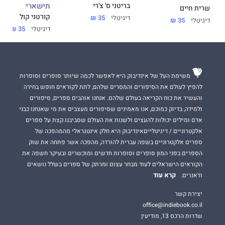
אם תעזוב
תישארי
בריטני ס' צ'רי
שרית חיים
קורטני קול
דיגיטלי
35 ₪
דיגיטלי
35 ₪
דיגיטלי
35 ₪
גבריאל וינסנט
הוא ריינג'ר לשעבר ששב הביתה מאפגניסטן. יש
כאלה שיגדירו אותו כגיבור מלחמה, אבל גייב עדיין מתמודד עם
הלילה האיום ההוא בשדה הקרב, ששינה את חייו לעד. הוא מצליח
להדחיק את מה שקרה ולהמשיך לתפקד רק בעזרת אלכוהול
ונשים אקראיות.
משימת העל של אינדיבוק היא לאפשר לכמה שיותר סופרים וסופרות
להפיץ לעולם את הסיפורים והמסרים שלהם, לתת לקוראים חופש בחירה
עד שהוא פוגש את מדיסון.
והעשיר את כוח הקריאה בעולם שלהם. אנחנו אוהבים ספרים, סיפורים
ולמידה, בדיוק כמוכם, אנו מאמינים שסיפורים מעצבים את מי שאנחנו כבני
אדם ומילים יכולות להעצים ולשנות את העולם שסביבנו.קצת על ספרים
מדיסון היל
לקחה על עצמה את ניהול המסעדה המשפחתית אחרי
אלקטרוניים / דיגיטלייםאינדיבוק היא חלק אינטגראלי מהמהפכה של
המוות הטרגי של הוריה. מאז אין לה זמן לשום דבר אחר, בטח
ספרים אלקטרוניים בשפה עברית להורדה, מהפכה אשר פתחה את שוק
שלא לגברים, וזה בסדר גמור מבחינתה.
הספרים בפני המון סופרים וסופרות חדשים ומוכשרים ובעיקר חשפה את
הקוראים הישראלים לעוד מבחר עצום ומרתק של ספרים בשלל נושאים
עד שהיא פוגשת את גבריאל.
קרא עוד
וז'אנרים.
יצירת קשר
מהר מאוד הם מבינים שהם נועדו להיות יחד. אבל המפלצת
office@indiebook.co.il
החבויה בתוכו זוקפת את ראשה המכוער ברגע הלא נכון, ומאדי
שדרות הרכס 13, מודיעין