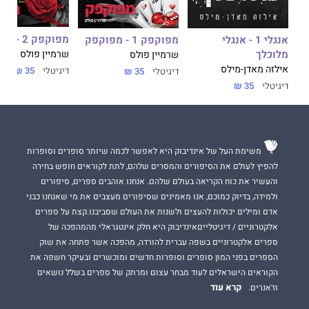
מפוקפק 2 - הסכמה
אנגלי 1 - אנגלי
מפוקפק 1 - מפוקפק
מלוכלך
שרמיין פולס
שרמיין פולס
אילזה מאדן-מילס
דיגיטלי
35 ₪
דיגיטלי
35 ₪
דיגיטלי
35 ₪
משימת העל של אינדיבוק היא לאפשר לכמה שיותר סופרים וסופרות
להפיץ לעולם את הסיפורים והמסרים שלהם, לתת לקוראים חופש בחירה
והעשיר את כוח הקריאה בעולם שלהם. אנחנו אוהבים ספרים, סיפורים
ולמידה, בדיוק כמוכם, אנו מאמינים שסיפורים מעצבים את מי שאנחנו כבני
אדם ומילים יכולות להעצים ולשנות את העולם שסביבנו.קצת על ספרים
אלקטרוניים / דיגיטלייםאינדיבוק היא חלק אינטגראלי מהמהפכה של
ספרים אלקטרוניים בשפה עברית להורדה, מהפכה אשר פתחה את שוק
הספרים בפני המון סופרים וסופרות חדשים ומוכשרים ובעיקר חשפה את
הקוראים הישראלים לעוד מבחר עצום ומרתק של ספרים בשלל נושאים
קרא עוד
וז'אנרים.