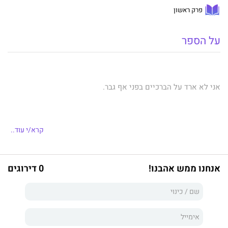
פרק ראשון
על הספר
אני לא ארד על הברכיים בפני אף גבר.
המילים מקועקעות על עורי; הן חרותות על לוח ליבי.
קרא/י עוד..
אבל לא הבאתי בחשבון את סמל המשטרה לינקולן אשר, גבר קר
אנחנו ממש אהבנו!
0 דירוגים
שחזותו מוליכה שולל. השתלטנות שלו מרגיזה אותי… ומלהיטה את
גופי. הוא לא יפסיק עד שיכבוש אותי, אך אני לא אתמסר לו.
סודותיי חונקים אותי - הם מעוורים אותי.