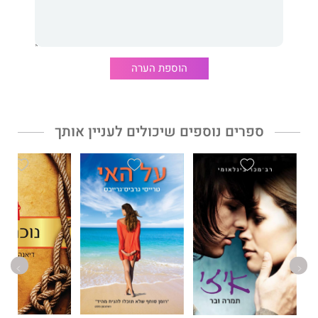
בשנת 1978 נידון
גרגורי דייוויד רוברטס
ל-19 שנות מאסר על סדרת
מעשי שוד מזוין בזמן שהיה מכור להרואין. ביולי 1980 הוא ברח
מהכלא והפך לאחד הפושעים המבוקשים באוסטרליה. לאחר שהות
קצרה בניו זילנד נמלט לבומבי, פעל בה בשירות המאפיה המקומית
וב–1990 נלכד בפרנקפורט, הוסגר לאוסטרליה וישב בכלא שש שנים
הוספת הערה
נוספות, שנתיים מהן בצינוק. אז גם החל לכתוב את סיפורו.
ספרים נוספים שיכולים לעניין אותך
"רוברטס לוקח אותנו היישר אל משכנות העוני של בומבי, אל מאורות
האופיום, אל הזונות, אל הברים... הוא אומר לכולנו: 'בואו אחרי,' ואנחנו
הולכים אחריו."
וושינגטון פוסט
"מדהים לחשוב שרוברטס עדיין חי ומסוגל לספר את סיפורו. אף על
פי שצלל לתוך התהום, הצליח לזחול החוצה בריא ושלם... גאולתו
טמונה באהבת האדם שלו... ספרים רבי–עוצמה שכאלה יכולים
לשנות את חיינו."
דייטון דיילי ניוז