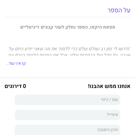
על הספר
מפאת היקפו, הספר נחלק לשני קבצים דיגיטליים
"נדרשו לי זמן רב ועולם שלם כדי ללמוד את מה שאני יודע היום על
אהבה, על גורל ועל הבחירות שלנו, אבל את המהות קלטתי בהרף עין,
בעת שהייתי כבול לקיר ומעונה."
קרא/י עוד..
כך נפתח
שאנטראם
, רומן אפי ומהפנט המתרחש בעולם התחתון של
בומבי בת זמננו ומספר את סיפורו של לין, שנמלט מכלא שמור
באוסטרליה אל רחובותיה הסואנים של עיר זרה כדי להיעלם בה. רדוף
אנחנו ממש אהבנו!
0 דירוגים
וחסר בית, משפחה או זהות, לין מחפש אחר אהבה ומשמעות. המפתח
לאלה נמצא בידיהם של סנדק המאפְיה, פושע–פילוסוף–קדוש
ומורהו הרוחני של לין בעולם התחתון של העיר, ושל קרלה החמקמקה,
המסוכנת והיפהפייה, שסודות גדולים מענים אותה ומעניקים לה
עוצמה איומה.