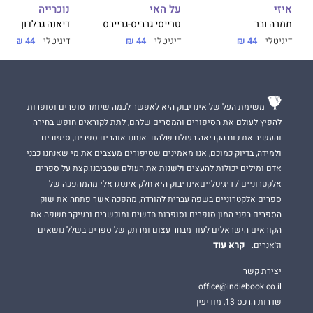
על האי
נוכרייה
איזי
"רומן אוטוביוגרפי ענק ששואב את השראתו מחייו הבלתי נתפסים של
טרייסי גרביס-גרייבס
דיאנה גבלדון
תמרה ובר
רוברטס. אל תניחו לגודלו להרתיע אתכם. שאנטראם הוא מסיפורי
דיגיטלי
44 ₪
דיגיטלי
44 ₪
דיגיטלי
44 ₪
הגאולה המרתקים ביותר שתקראו בימיכם."
ג'יאנט מגזין
משימת העל של אינדיבוק היא לאפשר לכמה שיותר סופרים וסופרות
מפאת היקפו, הספר נחלק לשני קבצים דיגיטליים
להפיץ לעולם את הסיפורים והמסרים שלהם, לתת לקוראים חופש בחירה
והעשיר את כוח הקריאה בעולם שלהם. אנחנו אוהבים ספרים, סיפורים
ולמידה, בדיוק כמוכם, אנו מאמינים שסיפורים מעצבים את מי שאנחנו כבני
אדם ומילים יכולות להעצים ולשנות את העולם שסביבנו.קצת על ספרים
אלקטרוניים / דיגיטלייםאינדיבוק היא חלק אינטגראלי מהמהפכה של
ספרים אלקטרוניים בשפה עברית להורדה, מהפכה אשר פתחה את שוק
הספרים בפני המון סופרים וסופרות חדשים ומוכשרים ובעיקר חשפה את
הקוראים הישראלים לעוד מבחר עצום ומרתק של ספרים בשלל נושאים
קרא עוד
וז'אנרים.
יצירת קשר
office@indiebook.co.il
שדרות הרכס 13, מודיעין