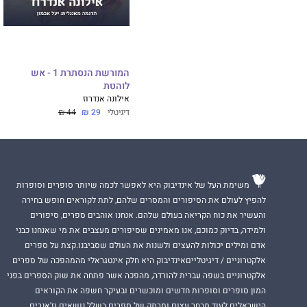
המורשת הנסתרת 1 - אש
לוהטת
אילונה אנדרוז
דיגיטלי
29 ₪
44 ₪
משימת העל של אינדיבוק היא לאפשר לכמה שיותר סופרים וסופרות
להפיץ לעולם את הסיפורים והמסרים שלהם, לתת לקוראים חופש בחירה
והעשיר את כוח הקריאה בעולם שלהם. אנחנו אוהבים ספרים, סיפורים
ולמידה, בדיוק כמוכם, אנו מאמינים שסיפורים מעצבים את מי שאנחנו כבני
אדם ומילים יכולות להעצים ולשנות את העולם שסביבנו.קצת על ספרים
אלקטרוניים / דיגיטלייםאינדיבוק היא חלק אינטגראלי מהמהפכה של ספרים
אלקטרוניים בשפה עברית להורדה, מהפכה אשר פתחה את שוק הספרים בפני
המון סופרים וסופרות חדשים ומוכשרים ובעיקר חשפה את הקוראים
הישראלים לעוד מבחר עצום ומרתק של ספרים בשלל נושאים וז'אנרים.