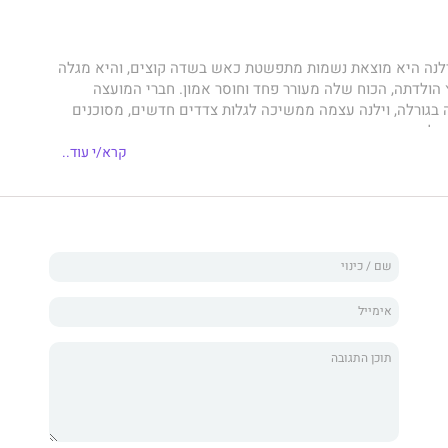
לנה היא מוצאת נשמות מתפשטת כאש בשדה קוצים, והיא מגלה
הולדתה, הכוח שלה מעורר פחד וחוסר אמון. חברי המועצה
בגורלה, וילנה עצמה ממשיכה לגלות צדדים חדשים, מסוכנים
ולותיה.
קרא/י עוד..
אלצים את ילנה לשוב ולנוע בין הארצות, ובמסעותיה נאמנויות
ובשים צורות מפתיעות. מול איום שאינו ממהר להיחשף, ילנה
ת גורליות שעלולות לעלות לה בכל מה שיקר לה. תהיה לה רק
יח את עצמה ולהציל את הארצות היקרות לליבה.
 השלישי והאחרון בטרילוגיית
רשומות איקסייה
מאת סופרת
 סניידר
, חותם סיפור פנטזיה סוחף על זהות, כוח ואהבה