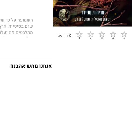
השמועה על כך שי
שגם בסיטייה, ארץ 
מתלבטים מה יעלה 
0 דירוגים
ובלתי צפויים של יכ
אירועים מטרידים מ
מתחלפות ואיומים ל
נאלצת לקבל החלטו
אנחנו ממש אהבנו!
הזדמנות אחת להוכ
לימודי אש
– הספר
רבי־המכר
מריה וי.