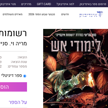
פרסום ספר באינדיבוק
למה אינדיבוק?
GIFT CARD
מדריכים
מנוי אינדיבוק
חדשים
מבצעי שבוע הספר 2026
מארזים משתלמים
רשומות איקסי
מריה וי. סניי
הוצאה:
ס
שנת הוצאה:
פב
מספר עמודים:
2
ספר דיגיטלי
הוספ
על הספר