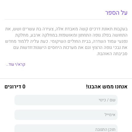
על הספר
בעקבות תאונת דרכים קשה מאבדת אלה, צעירה בת עשרים ושש, את
התחושה בפלג גופה התחתון ומאושפזת במחלקה ארבע, מחלקת
נפגעי עמוד השדרה, בבית החולים השיקומי. כעת עליה ללמוד מחדש
את נבכי גופה הרצוץ וגם את מערכות היחסים הישנות־חדשות עם
סביבתה האוהבת.
בעל כורחה הופכת אלה, בחורה אופטימית, תוססת ומינית, לאסירה
קרא/י עוד..
במחלקה שקירותיה צבועים בצבע שמנת צהבהב, וריחות של חומרי
חיטוי עומדים בה. היא נכלאת בתוך גופה, הגוף שפעם הסב לה אושר
ואיפשר לה להגשים את חלומותיה. אלה נדרשת לאסוף את שבריה
אנחנו ממש אהבנו!
0 דירוגים
בכל פעם מחדש לאחר שהיא מתרסקת שוב ושוב, ולמרות זאת
מצליחה לרקום חברויות חדשות ולפתוח את ליבה לאהבה מפתיעה
שנכנסת בהיסוס לחייה.
רציתי צבעים בהירים
הוא רומן נוגע ללב ואופטימי, המתאר תהליך
של פירוק והרכבה מחדש ומציע תקווה בעולם שריח התרופות ואור