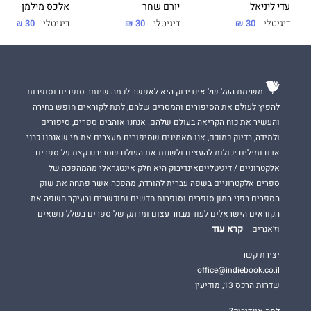
עדי ליניאל
יורם שחר
אלכס מילמן
דיגיטלי
30 ₪
דיגיטלי
30 ₪
דיגיטלי
30 ₪
משימת העל של אינדיבוק היא לאפשר לכמה שיותר סופרים וסופרות
להפיץ לעולם את הסיפורים והמסרים שלהם, לתת לקוראים חופש בחירה
והעשיר את כוח הקריאה בעולם שלהם. אנחנו אוהבים ספרים, סיפורים
ולמידה, בדיוק כמוכם, אנו מאמינים שסיפורים מעצבים את מי שאנחנו כבני
אדם ומילים יכולות להעצים ולשנות את העולם שסביבנו.קצת על ספרים
אלקטרוניים / דיגיטלייםאינדיבוק היא חלק אינטגראלי מהמהפכה של
ספרים אלקטרוניים בשפה עברית להורדה, מהפכה אשר פתחה את שוק
הספרים בפני המון סופרים וסופרות חדשים ומוכשרים ובעיקר חשפה את
הקוראים הישראלים לעוד מבחר עצום ומרתק של ספרים בשלל נושאים
קרא עוד
וז'אנרים.
יצירת קשר
office@indiebook.co.il
שדרות הרכס 13, מודיעין