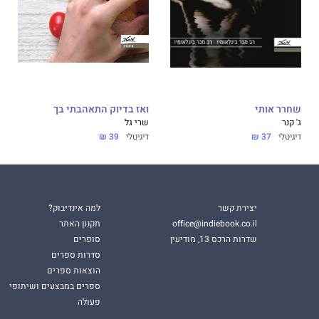
שחרר אותי
ואז בדיוק התאהבתי בך
ג' קנר
שרי גל
דיגיטלי
37 ₪
דיגיטלי
39 ₪
יצירת קשר
למה אינדיבוק?
office@indiebook.co.il
תקנון האתר
שדרות הרכס 13, מודיעין
סופרים
סדרות ספרים
הוצאות ספרים
ספרים במבצעים ושיתופי
פעולה