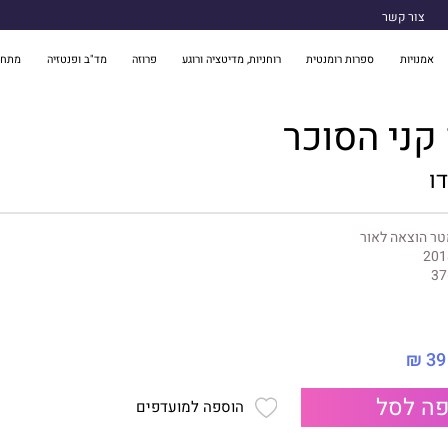
צור קשר
אמנויות
ספרות רומנטית
רוחניות, מדיטציה ורוגע
פרוזה
מד"ב ופנטזיה
מתח 
 קני הסוכר
דו
ר הוצאה לאור
201
37
39 ₪
ה לסל
הוספה למועדפים