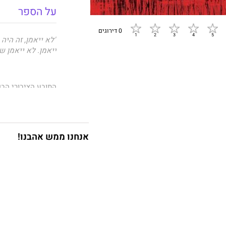
על הספר
0 דירוגים
"לא ייאמן, זה היה
ייאמן. לא ייאמן ש
התובע הציבורי הב
האהובה סמנתה. כיו
בעבודתו. כאשר גופ
פלורידה כדי לפקח
סדרתי שזכה לכינוי
אנחנו ממש אהבנו!
פלורידה שבה פועל
ולפתע פתאום אנג'ל
משפחתו, עמיתיו ו
כפי שקיווה משום 
עם צד אפל שרוצה
ג'יימס גריפנדו
הוא