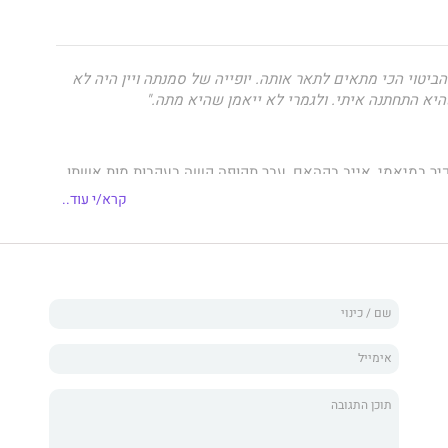
 הביטוי הכי מתאים לתאר אותה. יופייה של סמנתה ויין היה לא
היא התחתנה ‏איתי. ולגמרי לא ייאמן שהיא מתה.‏"
כיר במיאמי, אייב בקהאם, עבר תקופה קשה בעקבות מות אשתו
ם הוא נשוי לאנג'לינה התומכת, ומשקיע את רוב זמנו ומרצו
קרא/י עוד..
ת אישה מתגלה בביצות האוורגליידס מוזעק אייב לדרום
 על החקירה. במסגרת החקירה מנסה האף-בי-איי ללכוד רוצח
 "הקוצר" בגלל שיטותיו האכזריות; רמז לעברה האפל של
ים עם מצ'טות קצרו קני סוכר בשמש הקופחת.
ינה נעלמת, והחשדות אופפים את אייב. חבריו הקרובים,
התקשורת כולה מטילים ספק במניעיו. האם נישואיו לא התנהלו
שאהב את סמנתה יותר מדי? או שמא יש אישה אחרת... ובעל
 שאשתו החדשה תיעלם?
 סופר רבי מכר מצליח שכתב עשרים וארבעה ספרי מתח, ובהם