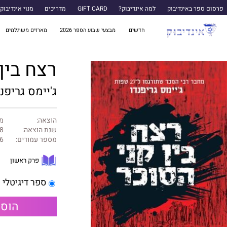
פרסום ספר באינדיבוק
למה אינדיבוק?
GIFT CARD
מדריכים
מנוי אינדיבוק
חדשים
מבצעי שבוע הספר 2026
מארזים משתלמים
רצח בין
ג'יימס גריפנ
הוצאה:
מט
שנת הוצאה:
8
מספר עמודים:
6
פרק ראשון
ספר דיגיטלי
הוספ