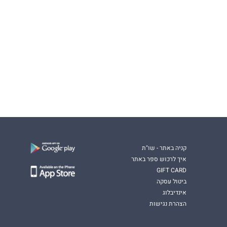
קניה באתר - שו"ת
איך לרכוש ספר באתר
GIFT CARD
ביטול עסקה
אינדיבלוג
הצהרת נגישות