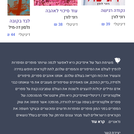
נקודה רגישה
עוד סיכוי לאהבה
רוני לורן
רוני לורן
לבד בקובה
דיגיטלי
39 ₪
דיגיטלי
38 ₪
נלסון דה-מיל
דיגיטלי
44 ₪
משימת העל של אינדיבוק היא לאפשר לכמה שיותר סופרים וסופרות
להפיץ לעולם את הסיפורים והמסרים שלהם, לתת לקוראים חופש בחירה
והעשיר את כוח הקריאה בעולם שלהם. אנחנו אוהבים ספרים, סיפורים
ולמידה, בדיוק כמוכם, אנו מאמינים שסיפורים מעצבים את מי שאנחנו כבני
אדם ומילים יכולות להעצים ולשנות את העולם שסביבנו.קצת על ספרים
אלקטרוניים / דיגיטלייםאינדיבוק היא חלק אינטגראלי מהמהפכה של
ספרים אלקטרוניים בשפה עברית להורדה, מהפכה אשר פתחה את שוק
הספרים בפני המון סופרים וסופרות חדשים ומוכשרים ובעיקר חשפה את
הקוראים הישראלים לעוד מבחר עצום ומרתק של ספרים בשלל נושאים
קרא עוד
וז'אנרים.
יצירת קשר