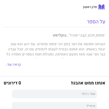
פרק ראשון
על הספר
"מותחן חכם, קצבי ומהיר"
,
בוקליסט
השיחה תופסת את רוגר בזמן הכי פחות מתאים. עוד רגע הוא שוב
יבגוד באשתו. הוא אמנם הבטיח לעצמו להפסיק עם זה, אבל עברה
כבר חצי שנה מאז הפעם האחרונה, ומנהלת חנות הספרים חמודה כל
כך. רוגר קופונן עוקב אחריה לשירותי הנשים. אלה דברים שקורים מדי
פעם לסופר מפורסם שכמותו, אבל רגע שלפני שהוא הודף את הדלת
קרא/י עוד..
קוראים לו במפתיע לטלפון. המשטרה על הקו.
הבשורה קשה: אשתו הצעירה של רוגר, מריה, נמצאה מתה בביתם
אנחנו ממש אהבנו!
0 דירוגים
המפואר כשהיא ישובה ליד שולחן האוכל בשמלת ערב שחורה, ועל
פניה חיוך מוטרף. רוגר נחרד. הוא מזהה את הסצינה מייד, הרי הוא
עצמו כתב אותה בספרו "ציד מכשפות", והוא יודע את מה שעוד רגע
יתברר גם לצוות החקירה: זהו רק הרצח הראשון בשרשרת.
רצח בהמשכים
הוא מותחן הלוכד את הקורא מהרגע הראשון ממש.