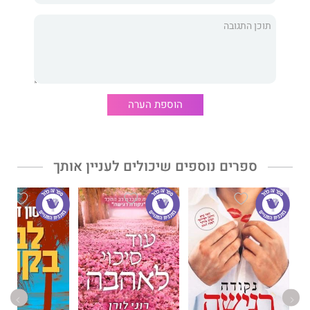
קראתם פרק אחד? תתקשו להפסיק. חשבתם שהבנתם משהו? אז
חשבתם. מייד יגיע היפוך בעלילה וכל מה שנדמה היה לכם
שפענחתם, יתהפך ויקרוס. אבל יותר מכך –
רצח בהמשכים
אינו רק
מותחן, אלא ספר העוסק בכישרון רב בנפשם של גיבוריו,
בחולשותיהם, בתאוותיהם, בסודות העבר שלהם. ואלה תמיד שבים
לתקוף.
הוספת הערה
רצח בהמשכים
הוא ספרו הראשון של מקס סיק הפיני, שעורר עניין
רב עוד בטרם ראה אור. הספר תורגם לשפות רבות, זכה לשבחי
הביקורת וכן לאהדת הקוראים.
ספרים נוספים שיכולים לעניין אותך
דבר עורכת האתר:
מותחן קצבי, קולח ומהנה.