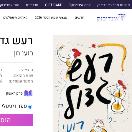
פרסום ספר באינדיבוק
למה אינדיבוק?
GIFT CARD
מדריכים
מנוי אינדיבוק
חדשים
מבצעי שבוע הספר 2026
מארזים משתלמים
רעש גדו
רועי חן
הוצאה:
כ
שנת הוצאה:
מרץ
מספר עמודים:
6
פרק ראשון
ספר דיגיטלי
הוספ