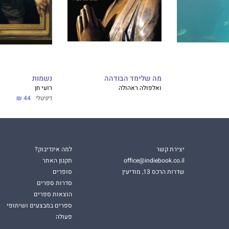
מה שלימד הבודהה
נשמות
ואלפולה ראהולה
רועי חן
דיגיטלי
44 ₪
יצירת קשר
למה אינדיבוק?
office@indiebook.co.il
תקנון האתר
שדרות הרכס 13, מודיעין
סופרים
סדרות ספרים
הוצאות ספרים
ספרים במבצעים ושיתופי
פעולה