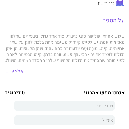
פרק ראשון
על הספר
שלוש אחיות. שלושה סוגי כישוף. סוד אחד גדול. בשנתיים שחלפו
מאז מות אִמה, יש לקייט קייהיל משימה אחת בלבד: להגן על שתי
אחיותיה. קייט, מוֹרָה וטֶס יודעות זה כמה שנים שהן מכשפות. הן אינן
יכולות לעצור את זה - הכישוף פשוט זורם בדמן. קייט הבטיחה לאמה
לפני מותה שתסתיר את יכולות הכישוף שלהן ממסדר האחים, השולט
ביד רמה בעיירה האמריקנית הקטנה ומדכא את נשותיה דיכוי חמור.
קרא/י עוד..
אם יגלו האחים את המכשפות ישליכו אותן לכלא, או אף גרוע מכך.
אנחנו ממש אהבנו!
0 דירוגים
חודשים ספורים לפני יום הולדתה השבעה־עשר, חוקי העיירה
מאלצים את קייט להכריע בין נישואים לבין הצטרפות למנזר מרוחק.
אם תצטרף למנזר לא תוכל להגן על אחיותיה. אם תתחתן עליה לבחור
בין פול, המחזר השרמנטי והמתוחכם, לבין פִין המשכיל והמרושל. תוך
שהיא מתמרנת בין מסיבות תה לכנסייה ומתמודדת עם האומנת
החדשה שאביה שכר, קייט מוצאת את היומן של אִמה ומגלה בו סוד