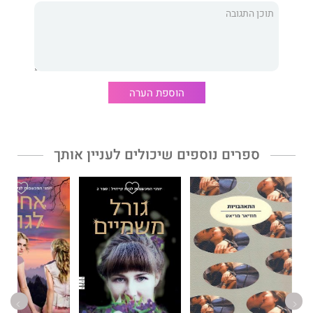
שעלול לחרוץ את עתיד משפחתה. האם תצליח להטות את הגורל?
האם תמצא פתרון שיוכל לשמור על שלמות המשפחה?
רעות מלידה
, ספר הביכורים של
ג'סיקה ספוטסווד
, סוחף את
הקוראים לעולם מצמרר ורומנטי גם יחד, שבו נאלצות נערות עצמאיות
הוספת הערה
בסוף המאה התשע־עשרה להתמודד עם העבר ועם העתיד, עם כוחן
לחולל שינוי ועם קסם - על הטוב והרע שבו.
ספרים נוספים שיכולים לעניין אותך