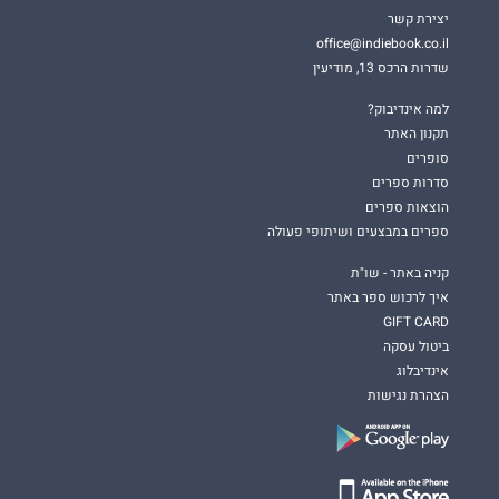
יצירת קשר
office@indiebook.co.il
שדרות הרכס 13, מודיעין
למה אינדיבוק?
תקנון האתר
סופרים
סדרות ספרים
הוצאות ספרים
ספרים במבצעים ושיתופי פעולה
קניה באתר - שו"ת
איך לרכוש ספר באתר
GIFT CARD
ביטול עסקה
אינדיבלוג
הצהרת נגישות