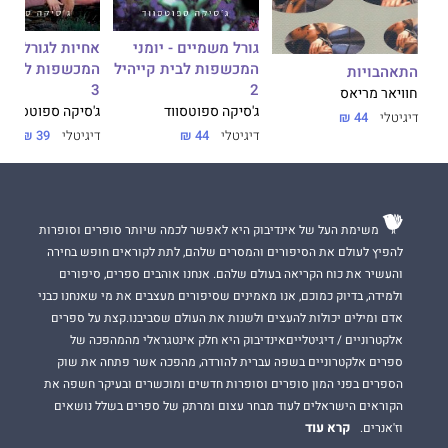
גורל משמיים - יומני
אחיות לגורל - יו
המכשפות לבית קייהיל
המכשפות לבית ק
התאהבויות
3
2
חוויאר מריאס
ג'סיקה ספוטסווד
ג'סיקה ספוטסווד
דיגיטלי
44 ₪
דיגיטלי
44 ₪
דיגיטלי
39 ₪
משימת העל של אינדיבוק היא לאפשר לכמה שיותר סופרים וסופרות
להפיץ לעולם את הסיפורים והמסרים שלהם, לתת לקוראים חופש בחירה
והעשיר את כוח הקריאה בעולם שלהם. אנחנו אוהבים ספרים, סיפורים
ולמידה, בדיוק כמוכם, אנו מאמינים שסיפורים מעצבים את מי שאנחנו כבני
אדם ומילים יכולות להעצים ולשנות את העולם שסביבנו.קצת על ספרים
אלקטרוניים / דיגיטלייםאינדיבוק היא חלק אינטגראלי מהמהפכה של
ספרים אלקטרוניים בשפה עברית להורדה, מהפכה אשר פתחה את שוק
הספרים בפני המון סופרים וסופרות חדשים ומוכשרים ובעיקר חשפה את
הקוראים הישראלים לעוד מבחר עצום ומרתק של ספרים בשלל נושאים
קרא עוד
וז'אנרים.