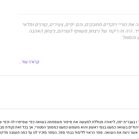
אה את הוריי רוקדים מחובקים, והם יפים, צעירים, קורנים ומלאי
. היה זה ריקוד של ניצחון משותף לשניהם, ניצחון האהבה
 והמוות".
 וסשה (ישעיהו) סימונוביץ' הכירו באיטליה אחרי מלחמת העולם
קרא/י עוד..
האנשים הללו, שאיבדו במלחמה את היקרים להם ואת כל עולמם,
 אהבה מרגש שנמשך עד יומם האחרון.
ק ספר על תקופת השואה. זהו סיפור על שני ניצולים תאבי חיים,
בר על זוועות העבר, להקים משפחה ולבנות חיים חדשים מתוך
 ו בעברית יפה, ליאורה מגוללת למעשה את סיפור משפחתה בשואה כפי שסיפרו לה וכפי 
יהודים בשואה כמעט בגוף ראשון והוא משמש כמעט כמסמך הסטורי, אך בכל זאת נקודת מבט
ל לאה וישעיהו, היא מורה ללשון בוגרת אוניברסיטת בר-אילן,
שר ניצח את השואה. ספר הראוי ללימוד בבתי ספר, הספר מזכיר לנו עד כמה חשובה מדינתי
בת וסבתא לשני נכדים. "ריקוד לחיים" הוא ספרה הראשון.