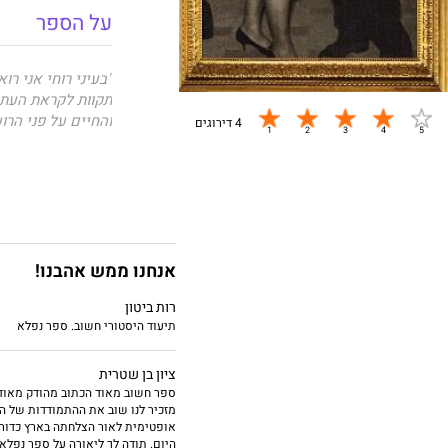
על הספר
"בעיני רוחי אני רו
תקוות לקראת העתיד
והחיים על פני הרוע
4 דירוגים
לוניה (לאה) קוזוך
השנייה. בין שני 
נרקם במהרה סיפור
אנחנו ממש אהבנו!
ריקוד לחיים
אינו ר
רות ביטון
תיעוד היסטורי חשוב. ספר נפלא
שהיו נחושים להתג
ההריסות.
ציון בן שטרית
ספר חשוב מאוד הכתוב מהודק מאוד
מזכיר לנו שוב את ההתמודדות של ה
ליאורה רנרט,
בתם ש
אופטימית לאור הצלחתה בארץ כדור א
תושבת חולון, אם ל
היום. תודה לך ליאורה על ספר נפלא.