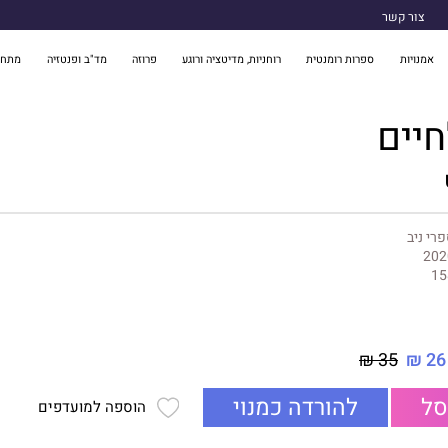
צור קשר
אמנויות
ספרות רומנטית
רוחניות, מדיטציה ורוגע
פרוזה
מד"ב ופנטזיה
מתח 
חיים
רי ניב
202
15
35 ₪
26 ₪
סל
להורדה כמנוי
הוספה למועדפים