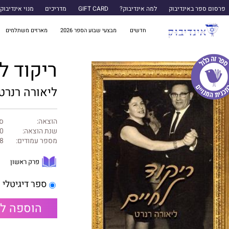
פרסום ספר באינדיבוק
למה אינדיבוק?
GIFT CARD
מדריכים
מנוי אינדיבוק
חדשים
מבצעי שבוע הספר 2026
מארזים משתלמים
ריקוד ל
ליאורה רנרט
הוצאה:
ספ
שנת הוצאה:
0
מספר עמודים:
8
פרק ראשון
ספר דיגיטלי
הוספה ל