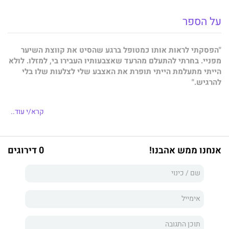
על הספר
"הפסקתי לראות אותו כמטופל ברגע שהסיט את קווצת השיער
מפניי. בחרתי להתעלם מהרעד שאצבעותיו העבירו בי, למזלו. לולא
הייתי מתעלמת הייתי תופרת את האצבע שלי לצלעות שלו בלי
להרגיש."
קרא/י עוד..
ריין סטון
כשגבר אלמוני נופל לרגליי בכניסה לחניון בית החולים, אני בטוחה
אנחנו ממש אהבנו!
0 דירוגים
שהוא רק עוד מטופל שאשכח ברגע שאגיש לו את מכתב השחרור.
אך כשהוא מתעורר, ללא זיכרון וללא זהות, אני נחושה לגלות מי הגבר
המסתתר מאחורי זיפי הזקן והחבלות האיומות שעל גופו.
רסיסי הזיכרון המציבים אותנו בטווח הסכנה מאלצים אותו להתרחק
ממני, אך אם הוא חושב שאתן לו להרחיק אותי, הוא טועה טעות
גדולה.