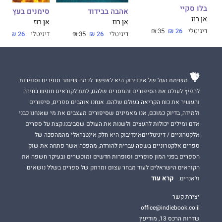
בלו סקיי
אהבה בבידוד
סימנים בעץ
אן רוז
אן רוז
אן רוז
זהו סיפור על נחישות, על החלטה ועל אהבה אחת גדולה החוצה את
דיגיטלי
26 ₪
35 ₪
דיגיטלי
26 ₪
35 ₪
דיגיטלי
26 ₪
35 ₪
גבולות הזמן.
רוז היא סופרת מוכשרת, שכתבה גם את הספרים
בלו סקיי וסימנים
בעץ
שיצאו בהוצאת יהלומים זכה להצלחה רבה וכיכב ברשימות רבי
משימת העל של אינדיבוק היא לאפשר לכמה שיותר סופרים וסופרות
המכר בארץ.
להפיץ לעולם את הסיפורים והמסרים שלהם, לתת לקוראים חופש בחירה
והעשיר את כוח הקריאה בעולם שלהם. אנחנו אוהבים ספרים, סיפורים
ולמידה, בדיוק כמוכם, אנו מאמינים שסיפורים מעצבים את מי שאנחנו כבני
אדם ומילים יכולות להעצים ולשנות את העולם שסביבנו.קצת על ספרים
אלקטרוניים / דיגיטלייםאינדיבוק היא חלק אינטגראלי מהמהפכה של
ספרים אלקטרוניים בשפה עברית להורדה, מהפכה אשר פתחה את שוק
הספרים בפני המון סופרים וסופרות חדשים ומוכשרים ובעיקר חשפה את
הקוראים הישראלים לעוד מבחר עצום ומרתק של ספרים בשלל נושאים
קרא עוד
וז'אנרים.
יצירת קשר
office@indiebook.co.il
שדרות הרכס 13, מודיעין