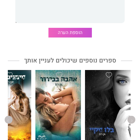
"מה יש בה שגורם ללב שלי לפרפר, האם הסיבה לכך היא שזוג
עיניה היה הדבר הראשון שראיתי כשפקחתי את עיניי בבית
הוספת הערה
החולים?"
האלמוני
ספרים נוספים שיכולים לעניין אותך
אני מנסה להיזכר ברגע המדויק שנפלתי בקסמיה ולא מצליח.
מה שאני יודע זה שרציתי לנשק אותה מהרגע הראשון שראיתי אותה,
כשנכנסה אל חדרי וניסתה לנחש את שמי.
אף שהעבר שלי עלול לסכן אותה משהו בה לא מאפשר לי להתרחק.
ריין סטורם
מאת סופרת רבי המכר
אן רוז
הוא רומן מתח עכשווי טעון
רגשות, השוזר בתוכו עלילה מפותלת בגילוי העבר לטובת עתיד טוב
יותר.