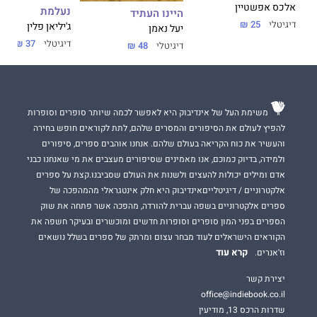
אלכס אפשטיין
נעלמת
היינו העתיד
דיגיטלי
25 ₪
ג'יליאן פלין
יעל נאמן
דיגיטלי
37 ₪
דיגיטלי
48 ₪
משימת העל של אינדיבוק היא לאפשר לכמה שיותר סופרים וסופרות
להפיץ לעולם את הסיפורים והמסרים שלהם, לתת לקוראים חופש בחירה
והעשיר את כוח הקריאה בעולם שלהם. אנחנו אוהבים ספרים, סיפורים
ולמידה, בדיוק כמוכם, אנו מאמינים שסיפורים מעצבים את מי שאנחנו כבני
אדם ומילים יכולות להעצים ולשנות את העולם שסביבנו.קצת על ספרים
אלקטרוניים / דיגיטלייםאינדיבוק היא חלק אינטגראלי מהמהפכה של
ספרים אלקטרוניים בשפה עברית להורדה, מהפכה אשר פתחה את שוק
הספרים בפני המון סופרים וסופרות חדשים ומוכשרים ובעיקר חשפה את
הקוראים הישראלים לעוד מבחר עצום ומרתק של ספרים בשלל נושאים
קרא עוד
וז'אנרים.
יצירת קשר
office@indiebook.co.il
שדרות הרכס 13, מודיעין