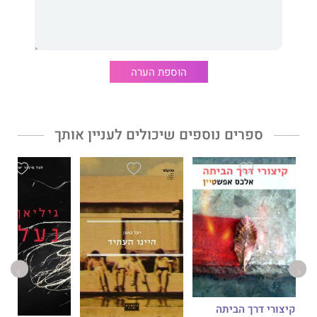
והמפותלת שעבר ומספק הצצה ייחודית אל אחורי הקלעים של העולם
העסקי הישראלי ואל הנתיבים להצלחה: המשאים ומתנים המתישים,
התרגילים הקטנים והדרך לצלוח משברים.
הוספת הערה
"הטעם האמיתי להחלטה להעלות את סיפור חיי על הכתב היה הרצון
לפתוח צוהר למי שנמצאים במקום שבו אני עצמי הייתי לפני מעט
יותר מעשרים שנה", כותב אלעזרא, "ולומר לבן או לבת מיישוב
ספרים נוספים שיכולים לעניין אותך
בפריפריה או מעיר גדולה במרכז: אתם יכולים. אם תרצו, אם תהיו
מוכנים ללמוד ולעבוד קשה, בשום שכל, בקור רוח, בנחישות ובצניעות
– תוכלו להצליח".
קיצורי דרך הביתה