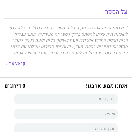
על הספר
"בילדותי היתה אפרידר מקום בלתי-מושג, מעבר לגבול. כדי להיכנס
לשכונה היה עלינו להסתנן בדרך לספרייה העירונית. כנער עבדתי
בבית הקפה במרכז אפרידר, פעם כשוטף כלים ופעם כעוזר למוכר
המזכרות לתיירים בקפה 'מעדן'. כשהייתי סטודנט טיילתי עם כלתי
יפעת בשכונה. יחד חלמנו לקנות בה דירת חדר וחצי. עכשיו אנחנו
רוכשים את החברה שבנתה אותה, וזוהי רק ההתחלה".
קרא/י עוד..
מהולדתו שבארפוד, מרוקו, דרך ילדותו במעלות ועד לנערותו באשקלון,
אלי אלעזרא
לא אפשר לקשיים לעכב אותו ולו לרגע, ובעשר
אנחנו ממש אהבנו!
0 דירוגים
אצבעותיו בנה אימפריה כלכלית. בעזרת חוש עסקי נפלא, יצר יזמות
יוצא דופן ומוח חריף, ותוך הפעלת מהלכים אסטרטגיים מחושבים,
הוא התקדם מעסקה לעסקה ומרכישה לרכישה, עד שהגשים את
חזונו והפך לבעלים של חברת הנדל"ן "אפרידר", חברת הליסינג והרכב
"אלבר" ו"הכשרה חברה לביטוח".
ב-
ריח הגויאבות
הוא מתאר בשפה ציורית ועשירה את הדרך הארוכה