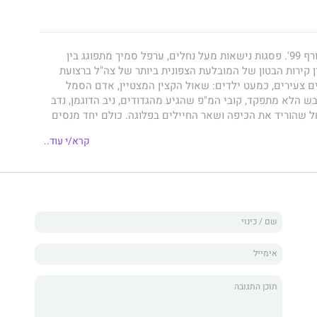
לבנון, מוצב ריחן, חורף 99'. פסגות נישאות מעל נחלים, ערפל סמיך מתפוגג בין
ן קירות הבטון של המובלעת הצפונית ביותר של צה"ל ברצועת
ם צעירים, כמעט ילדים: שאול הקצין המצטיין, אדם הסמל
ש הלא מתפקד, קובי המ"פ שהגיע מהגדודים, ניב הדוגמן, נדב
ל שהוריד את הכיפה ושאר החיילים בפלוגה. כולם יחד מנסים
חמה נעלמת ונטולת גיבורים, שיום אחד התפוגגה כמו הערפל על
קרא/י עוד..
לי ההיסטוריה שלנו מפני המלחמות שבאו לפניה ואחריה.
כשיו. חופים צהובים וחמים. גלים. שקיעות צובעות את האופק.
לישה שזוף ושקט שעולמו מתנהל בין דירה שכורה למחסן
י ביפו. הוא חי בבועה, מנותק, ובטוח שהניח מזמן את לבנון ואת
ה לא צפויה חושפת שריטות ישנות, צלקות שלא הגלידו, פצעים
ל עליו בלי הכנה מוקדמת, פורע חשבונות פתוחים שלא נסגרו
הראשון של הבמאי והמפיק אסף גורדון ("תא גורדין", "איש חשוב
עוד), הוא רומן שכולו עוצמה גולמית, העוסק במחירים שאנו
חקת הכאב. כמו זיכרון הוא נע בין העבר וההווה, בין החיים
 המלחמה לדממת הים. ריחן סאנסט הוא ניסיון כואב וכובש לפרק