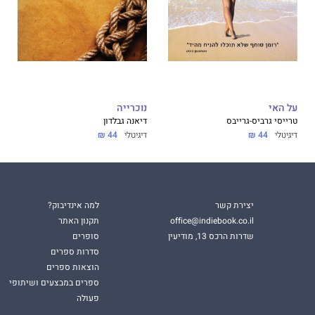
על האי
נוכרייה
טרייסי גרביס-גרייבס
דיאנה גבלדון
דיגיטלי
44 ₪
דיגיטלי
44 ₪
יצירת קשר
למה אינדיבוק?
office@indiebook.co.il
תקנון האתר
שדרות הרכס 13, מודיעין
סופרים
סדרות ספרים
הוצאות ספרים
ספרים במבצעים ושיתופי
פעולה