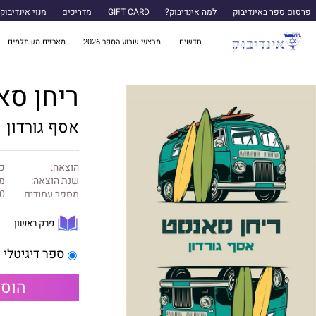
פרסום ספר באינדיבוק
למה אינדיבוק?
GIFT CARD
מדריכים
מנוי אינדיבוק
חדשים
מבצעי שבוע הספר 2026
מארזים משתלמים
ריחן סא
אסף גורדון
הוצאה:
כנ
שנת הוצאה:
מרץ
מספר עמודים:
0
פרק ראשון
ספר דיגיטלי
הוספ