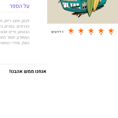
על הספר
הכרמים. בפנים, בי
הבטחון, חיים אנשי
1 דירוגים
המופרע, תומר החוב
המת, סודרי המתנח
לשרוד את הקו במל
ההר, נדחקה אל שו
ישראל, תל אביב, ע
שאול הוא מדריך ג
אנחנו ממש אהבנו!
גלשנים בחוף המערב
חבריו מאחור. פגיש
פעורים. העבר מתנפ
מעולם.
ריחן סאנסט, ספרו 
מאוד", "אופוריה" ו
נדרשים לשלם על הד
והמוות ובין קולות