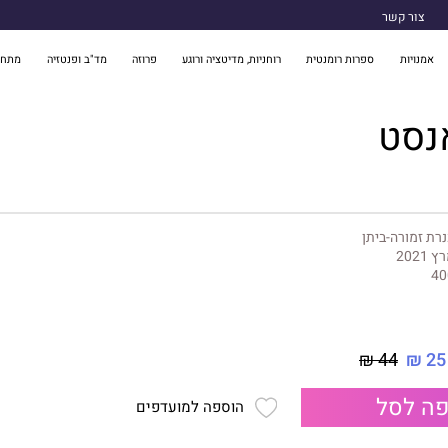
צור קשר
אמנויות
ספרות רומנטית
רוחניות, מדיטציה ורוגע
פרוזה
מד"ב ופנטזיה
מתח 
נסט
רת זמורה-ביתן
 2021
40
44 ₪
25 ₪
ה לסל
הוספה למועדפים