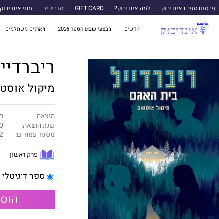
פרסום ספר באינדיבוק
למה אינדיבוק?
GIFT CARD
מדריכים
מנוי אינדיבוק
חדשים
מבצעי שבוע הספר 2026
מארזים משתלמים
ריברדיי
מיקול אוסטו
הוצאה:
מו
שנת הוצאה:
0
מספר עמודים:
2
פרק ראשון
ספר דיגיטלי
הוספ