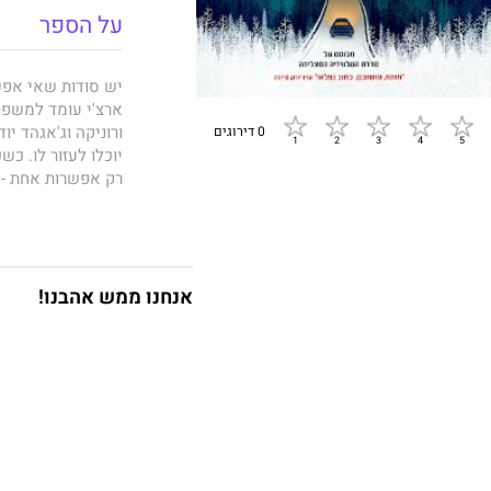
על הספר
יש‭ ‬סודות‭ ‬שאי‭ ‬אפשר‭ ‬לברוח‭ ‬מהם‭!‬
0 דירוגים
‬רק‭ ‬אפשרות‭ ‬אחת‭ - ‬לשוב‭ ‬לזירת‭ ‬הפשע‭ ‬ולחפש‭ ‬בה‭ ‬את‭ ‬הראיה‭ ‬החסרה. ‬
‬שעליהם‭ ‬למצוא‭ ‬דרך‭ ‬להציל‭ ‬לא‭ ‬רק‭ ‬את‭ ‬ארצ‭'‬י, ‬אלא‭ ‬גם‭ ‬את‭ ‬עצמם‭.‬
אנחנו ממש אהבנו!
מיקול‭ ‬אוסטוב
‬ריברדייל, ‬היא‭ ‬קוראת‭ ‬מילדותה.
‬הספר‭ ‬
בית‭ ‬האגם
‭ ‬הוא‭ ‬השני‭ ‬בסדרה.
‬ ‭"‬מתנה‭ ‬נהדרת‭ ‬לעין‭, ‬ללב‭ ‬ולמוח".
‬בוקליסט
‭"‬סיפור‭ ‬מבריק, ‬מרגש‭ ‬ונוגע‭ ‬ללב‭".