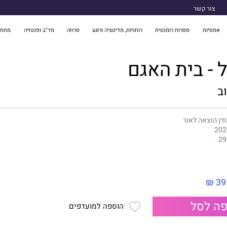
צור קשר
אמנויות
ספרות רומנטית
רוחניות, מדיטציה ורוגע
פרוזה
מד"ב ופנטזיה
מתח 
ל - בית האגם
ב
דן הוצאה לאור
202
29
39 ₪
ה לסל
הוספה למועדפים