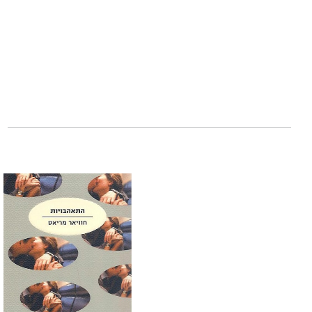
‬וול‭ ‬סטריט‭ ‬ג‭'‬ורנל