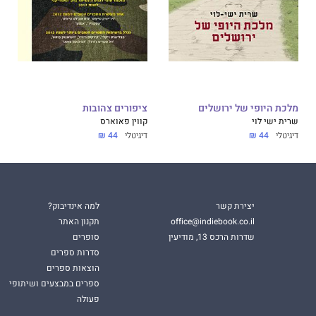
מלכת היופי של ירושלים
ציפורים צהובות
שרית ישי לוי
קווין פאוארס
דיגיטלי
44 ₪
דיגיטלי
44 ₪
יצירת קשר
למה אינדיבוק?
office@indiebook.co.il
תקנון האתר
שדרות הרכס 13, מודיעין
סופרים
סדרות ספרים
הוצאות ספרים
ספרים במבצעים ושיתופי
פעולה