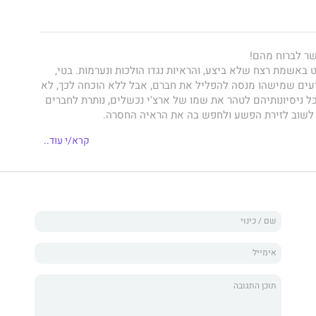
ארצ‭'‬י‭ ‬עומד‭ ‬למשפט‭ ‬באשמת‭ ‬רצח‭ ‬שלא‭ ‬ביצע, ‬והראיות‭ ‬נגדו‭ ‬הולכות‭ ‬ונערמות. ‬בטי,
קרא/י עוד..