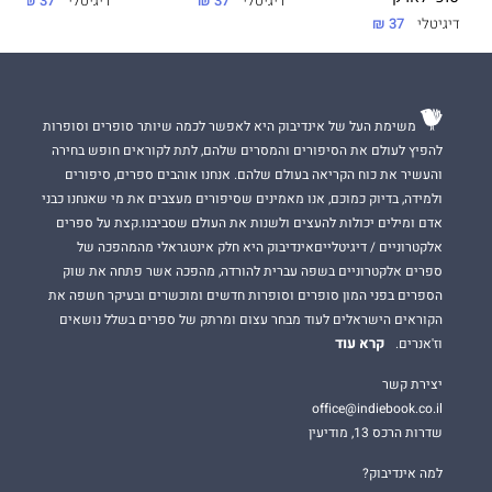
דיגיטלי
37 ₪
דיגיטלי
37 ₪
דיגיטלי
37 ₪
משימת העל של אינדיבוק היא לאפשר לכמה שיותר סופרים וסופרות
להפיץ לעולם את הסיפורים והמסרים שלהם, לתת לקוראים חופש בחירה
והעשיר את כוח הקריאה בעולם שלהם. אנחנו אוהבים ספרים, סיפורים
ולמידה, בדיוק כמוכם, אנו מאמינים שסיפורים מעצבים את מי שאנחנו כבני
אדם ומילים יכולות להעצים ולשנות את העולם שסביבנו.קצת על ספרים
אלקטרוניים / דיגיטלייםאינדיבוק היא חלק אינטגראלי מהמהפכה של
ספרים אלקטרוניים בשפה עברית להורדה, מהפכה אשר פתחה את שוק
הספרים בפני המון סופרים וסופרות חדשים ומוכשרים ובעיקר חשפה את
הקוראים הישראלים לעוד מבחר עצום ומרתק של ספרים בשלל נושאים
קרא עוד
וז'אנרים.
יצירת קשר
office@indiebook.co.il
שדרות הרכס 13, מודיעין
למה אינדיבוק?