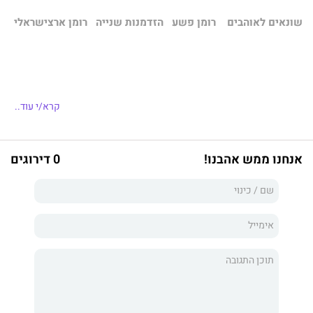
שונאים לאוהבים רומן פשע הזדמנות שנייה רומן ארצישראלי
העץ שחי לו לבד הפך לעץ שמוביל את היער.
קרא/י עוד..
רז מוצאת את עצמה נעה במסלול שמתחיל מחלום על מוזיקה, חופש
אנחנו ממש אהבנו!
0 דירוגים
והגשמה עצמית. מסתחררת בין אורות הלילה של ניו יורק, הרחובות
הקרים של בוסטון, ובין קליבלנד האפורה והשמש המסנוורת של לוס
אנג'לס.
מסלול שבו היא נחשפת לאתגרים רגשיים ומבחנים אישיים
שמעמידים אותה בפני החלטות לא פשוטות. במיוחד כשהגבר שאותו
היא אוהבת עומד בפני החלטה לא פשוטה וגדולה לא פחות.
כזו שמאיימת על עתידם המשותף.