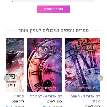
האם יצליחו להתגבר על המכשולים העומדים בפניהם כנגד כל
הסיכויים?
הוספת הערה
דואט רוקי
הוא רומן על התמודדות ועל מוסר שאיבד את דרכו, על
ספרים נוספים שיכולים לעניין אותך
נחישות ועל אמונה, ובעיקר על אהבה שלא נמוגה, גם כשהכול נראה
אבוד. זה גם ספרה העשירי והאחד־עשר של
קרן גנון־רופין
.
ספריה הנוספים –
תחת שמיים סגולים
,
מי אלמה
,
הדואט בילי
שייקספיר
,
כשהזמן עצר מלכת
,
קרן שמש מאוחרת
ועוד, זכו
להצלחה מסחררת בקרב הקוראים והקוראות וגרפו שבחים רבים.
דם אכזרי 3 - מאהב
דם אכזרי 4 - לב אכזר
פיתיון
אכזר
סופי לארק
ג'ייד ווסט
סופי לארק