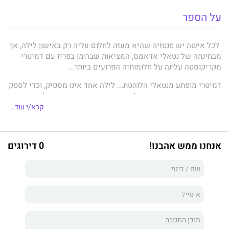
על הספר
לכל אישה יש פנטזיה שהיא מעזה לחלום עליה רק באישון לילה, אך
מבחינתה של נטאלי אדאמס, המציאות שברומן בפריז עם דמיטרי
מקריקוסטה עלתה על חלומותיה הפרועים ביותר...
דמיטרי מופתע מנטאלי הלוהטת... לילה אחד אינו מספיק, וכדי לספק
את תשוקתו הוא מתעקש על כך שהיא תהיה המאהבת שלו. אך
נטאלי מצליחה להגיע אל הרגשות שדמיטרי נעל עמוק בליבו. אז הוא
קרא/י עוד..
מחליט להסיח את דעתה במתנות מדהימות וחופשות יוקרתיות – כדי
לוודא שהפיתוי ישאר הדבר היחיד ביניהם...
אנחנו ממש אהבנו!
0 דירוגים
דבר עורכת האתר:
סוער, יצרי ומעורר.
קריאה מהנה וקלילה.