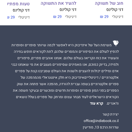
חוב של תשוקה
להעיר את התשוקה
טעות מפתיעה
דני קולינס
דני קולינס
דני קולינס
דיגיטלי
29 ₪
דיגיטלי
29 ₪
דיגיטלי
29 ₪
משימת העל של אינדיבוק היא לאפשר לכמה שיותר סופרים וסופרות
להפיץ לעולם את הסיפורים והמסרים שלהם, לתת לקוראים חופש בחירה
והעשיר את כוח הקריאה בעולם שלהם. אנחנו אוהבים ספרים, סיפורים
ולמידה, בדיוק כמוכם, אנו מאמינים שסיפורים מעצבים את מי שאנחנו כבני
אדם ומילים יכולות להעצים ולשנות את העולם שסביבנו.קצת על ספרים
אלקטרוניים / דיגיטלייםאינדיבוק היא חלק אינטגראלי מהמהפכה של
ספרים אלקטרוניים בשפה עברית להורדה, מהפכה אשר פתחה את שוק
הספרים בפני המון סופרים וסופרות חדשים ומוכשרים ובעיקר חשפה את
הקוראים הישראלים לעוד מבחר עצום ומרתק של ספרים בשלל נושאים
קרא עוד
וז'אנרים.
יצירת קשר
office@indiebook.co.il
שדרות הרכס 13, מודיעין