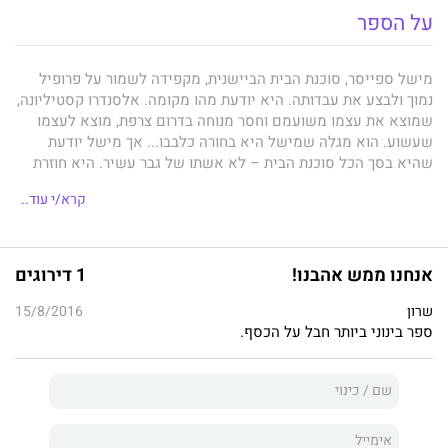
על הספר
מישל ספייסר, סוכנת הבית הביישנית, מקפידה לשמור על פרופיל
נמוך ולבצע את עבדותה. היא יודעת מהו מקומה. אלסנדרו קסטיליונה,
שמוצא את עצמו משועמם וחסר מנוחה בדרום צרפת, מוצא לעצמו
שעשוע. הוא מגלה שמישל היא בחורה כלבבו... אך מישל יודעת
שהיא בסך הכל סוכנת הבית – לא אשתו של גבר עשיר. היא חוזרת
לאנגליה הגשומה ומנסה לשכוח את אלסנדרו, אבל אז הטייקון
קרא/י עוד..
מטוסקנה מחליט לחזור לטעום מקסמיה...
אנחנו ממש אהבנו!
1 דירוגים
שרון
15/8/2016
ספר בינוני ביותר חבל על הכסף.