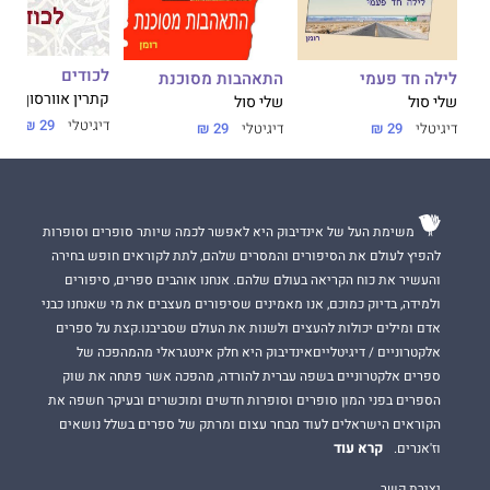
לכודים
לילה חד פעמי
התאהבות מסוכנת
קתרין אוורסון
שלי סול
שלי סול
דיגיטלי
29 ₪
דיגיטלי
29 ₪
דיגיטלי
29 ₪
משימת העל של אינדיבוק היא לאפשר לכמה שיותר סופרים וסופרות
להפיץ לעולם את הסיפורים והמסרים שלהם, לתת לקוראים חופש בחירה
והעשיר את כוח הקריאה בעולם שלהם. אנחנו אוהבים ספרים, סיפורים
ולמידה, בדיוק כמוכם, אנו מאמינים שסיפורים מעצבים את מי שאנחנו כבני
אדם ומילים יכולות להעצים ולשנות את העולם שסביבנו.קצת על ספרים
אלקטרוניים / דיגיטלייםאינדיבוק היא חלק אינטגראלי מהמהפכה של
ספרים אלקטרוניים בשפה עברית להורדה, מהפכה אשר פתחה את שוק
הספרים בפני המון סופרים וסופרות חדשים ומוכשרים ובעיקר חשפה את
הקוראים הישראלים לעוד מבחר עצום ומרתק של ספרים בשלל נושאים
קרא עוד
וז'אנרים.
יצירת קשר