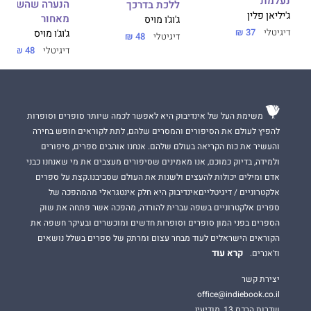
נעלמת
הנערה שהשארת
ללכת בדרכך
ג'יליאן פלין
מאחור
ג'וג'ו מויס
דיגיטלי
37 ₪
ג'וג'ו מויס
דיגיטלי
48 ₪
דיגיטלי
48 ₪
משימת העל של אינדיבוק היא לאפשר לכמה שיותר סופרים וסופרות
להפיץ לעולם את הסיפורים והמסרים שלהם, לתת לקוראים חופש בחירה
והעשיר את כוח הקריאה בעולם שלהם. אנחנו אוהבים ספרים, סיפורים
ולמידה, בדיוק כמוכם, אנו מאמינים שסיפורים מעצבים את מי שאנחנו כבני
אדם ומילים יכולות להעצים ולשנות את העולם שסביבנו.קצת על ספרים
אלקטרוניים / דיגיטלייםאינדיבוק היא חלק אינטגראלי מהמהפכה של
ספרים אלקטרוניים בשפה עברית להורדה, מהפכה אשר פתחה את שוק
הספרים בפני המון סופרים וסופרות חדשים ומוכשרים ובעיקר חשפה את
הקוראים הישראלים לעוד מבחר עצום ומרתק של ספרים בשלל נושאים
קרא עוד
וז'אנרים.
יצירת קשר
office@indiebook.co.il
שדרות הרכס 13, מודיעין