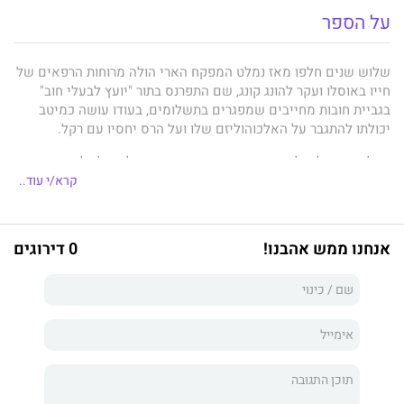
על הספר
שלוש שנים חלפו מאז נמלט המפקח הארי הולה מרוחות הרפאים של
חייו באוסלו ועקר להונג קונג, שם התפרנס בתור "יועץ לבעלי חוב"
בגביית חובות מחייבים שמפגרים בתשלומים, בעודו עושה כמיטב
יכולתו להתגבר על האלכוהוליזם שלו ועל הרס יחסיו עם רקל.
אבל אהבתו לרקל היא זו שמחזירה אותו עכשיו לאוסלו, לאחר שנודע
לו שאולג בנה נעצר באשמת רצח של נרקומן צעיר. הארי יוצא לברר
קרא/י עוד..
אם יש ממש בהאשמות נגד הנער שהוא היה לו כאב ומגלה שבעיר
נמכר סם חדש ומסוכן ששינה כליל את מערך הכוחות של כנופיות
הפשע באזור. כשאולג משוחרר ממעצרו נדמה להארי שהוא יכול
אנחנו ממש אהבנו!
0 דירוגים
לשוב לחייו הנוחים בהונג קונג, אלא שחושיו מדריכים אותו להישאר
באוסלו ולחקור את הפרשה עד תומה.
רוח רפאים
הוא הספר התשיעי בסדרת הבלש הארי הולה, המפקח
השתיין, הבלתי צפוי והשנוי במחלוקת ממשטרת אוסלו.