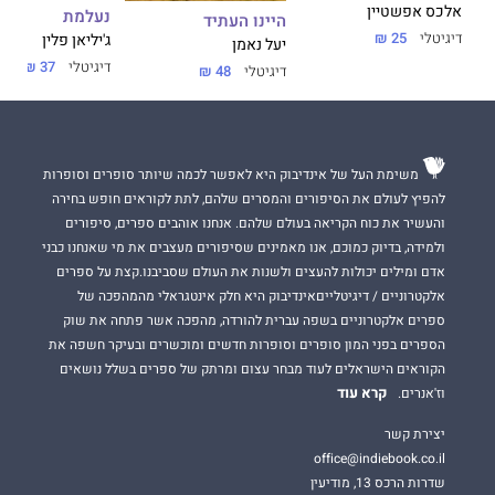
אלכס אפשטיין
נעלמת
היינו העתיד
דיגיטלי
25 ₪
ג'יליאן פלין
יעל נאמן
דיגיטלי
37 ₪
דיגיטלי
48 ₪
משימת העל של אינדיבוק היא לאפשר לכמה שיותר סופרים וסופרות
להפיץ לעולם את הסיפורים והמסרים שלהם, לתת לקוראים חופש בחירה
והעשיר את כוח הקריאה בעולם שלהם. אנחנו אוהבים ספרים, סיפורים
ולמידה, בדיוק כמוכם, אנו מאמינים שסיפורים מעצבים את מי שאנחנו כבני
אדם ומילים יכולות להעצים ולשנות את העולם שסביבנו.קצת על ספרים
אלקטרוניים / דיגיטלייםאינדיבוק היא חלק אינטגראלי מהמהפכה של
ספרים אלקטרוניים בשפה עברית להורדה, מהפכה אשר פתחה את שוק
הספרים בפני המון סופרים וסופרות חדשים ומוכשרים ובעיקר חשפה את
הקוראים הישראלים לעוד מבחר עצום ומרתק של ספרים בשלל נושאים
קרא עוד
וז'אנרים.
יצירת קשר
office@indiebook.co.il
שדרות הרכס 13, מודיעין