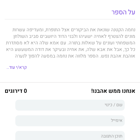
על הספר
נחמה הקטנה שונאת את הביקורים אצל התופרת, ומעדיפה עשרות
מונים להצטרף לאחיה ישעיהו ולבני הדוד היושבים סביב השולחן
המשפחתי ועונים על שאלות בתורה. עם אמא שלה היא לא מסתדרת
כל כך, אבל את אבא שלה, את אחיה ובעיקר את דודה המשעשע היא
אוהבת אהבת נפש. הספר מלווה את נחמה במסעה להפוך לנערה
ולאישה בגרמניה של תחילת המאה העשרים, בניסיונותיה ובמאבקיה
קרא/י עוד..
להגשים את חלומה הגדול, להתפתח ולצמוח בעולם של לימוד ושל
הוראה. היא מתחתנת עם אהובה למרות התנגדות הוריה, ובסופו של
דבר עולה איתו ארצה.
אנחנו ממש אהבנו!
0 דירוגים
נחמה הצעירה מתגוררת עם בעלה בירושלים. על רקע אתגרים של
קליטת עלייה ומאבקים ביטחוניים היא מפתחת ומשכללת את דרך
ההוראה והלימוד שלה. לנגד עיניה שאיפה אחת גדולה – ללמד את
תלמידיה להפעיל את מוחם ואת לבם, ולהאהיב עליהם את הלימוד
בכלל, ואת התנ"ך בפרט.
רוח בכנפיה
נכתב על בסיס הביוגרפיה
נחמה – סיפור חייה של
נחמה ליבוביץ
שכתבה המחברת לפני יותר מעשור. הוא אינו ספר