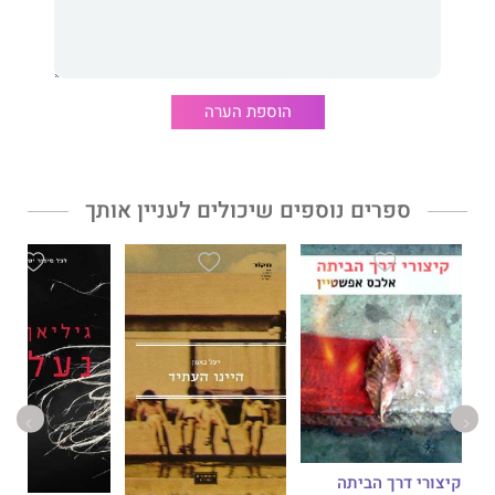
עיוני כקודמו, אלא רומן המיועד לבני הנעורים, שהמחברת נטלה בו
חירות ספרותית כמקובל בכתיבת רומנים היסטוריים.
ד"ר חיותה דויטש
היא זוכת פרס ראש הממשלה לשנת 2017. ספריה
הקודמים של המחברת בהוצאת ידיעות ספרים:
אשת הרב, אשת
הוספת הערה
הבישוף
,
אם אשמע קול אחר
,
ככה נראית גאולה
, ו
נחמה – סיפור
חייה של נחמה ליבוביץ
.
ספרים נוספים שיכולים לעניין אותך
קיצורי דרך הביתה