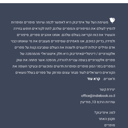
המלצה: ודאו שיש בסביבתכם עיפרון או עט. אתם תצטרכו אותו.
משימת העל של אינדיבוק היא לאפשר לכמה שיותר סופרים וסופרות
קצת על עצמי
להפיץ לעולם את הסיפורים והמסרים שלהם, לתת לקוראים חופש בחירה
והעשיר את כוח הקריאה בעולם שלהם. אנחנו אוהבים ספרים, סיפורים
ולמידה, בדיוק כמוכם, אנו מאמינים שסיפורים מעצבים את מי שאנחנו כבני
גרתי חמש שנים בפנימייה, מכיתה ח' עד י"ב. זאת הייתה תקופה
אדם ומילים יכולות להעצים ולשנות את העולם שסביבנו.קצת על ספרים
שהשפיעה עליי מאוד. פתאום לגלות את עצמי, להתבגר מהר,
אלקטרוניים / דיגיטלייםאינדיבוק היא חלק אינטגראלי מהמהפכה של
להתמודד עם סוגים שונים של אנשים ולשמוע סיפורי חיים – זה
ספרים אלקטרוניים בשפה עברית להורדה, מהפכה אשר פתחה את שוק
מציף. החלטתי לכתוב כדי לשחרר, לשחרר את כל מה שנצבר בי.
הספרים בפני המון סופרים וסופרות חדשים ומוכשרים ובעיקר חשפה את
החלטתי להוציא ספר, אבל אני לא חולמת להיות סופרת.
הקוראים הישראלים לעוד מבחר עצום ומרתק של ספרים בשלל נושאים
יש תקופות שבהן אני אוהבת לקרוא ספרים עם עלילה ברורה
קרא עוד
וז'אנרים.
והתפתחות דרמטית. הייתה תקופה שבה אהבתי להיכנס לעמודים
באינסטגרם שמעלים "משפטים לחיים".
יצירת קשר
office@indiebook.co.il
עם הזמן החלטתי שאני רוצה לקרוא ספרים העוסקים ברגשות. ספרים
שדרות הרכס 13, מודיעין
שנוצרו מקטעים ושלא קוראים אותם בבת אחת.
למה אינדיבוק?
הכתבים האלה נגעו לליבי. החלטתי שאני רוצה להיות גם מי שנוגעת
תקנון האתר
בלבבות של אחרים.
סופרים