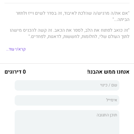
"אם את/ה מרגיש/ה שהלכת לאיבוד, זה בסדר לשים וייז ולחזור
הביתה..."
"זה כואב לפתוח את הלב, לספר את הכאב. זה קשה להכניס מישהו
לתוך העולם שלי, לחלומות, לחששות, לדאגות, לפחדים."
הספר הזה הוא מקבץ של פתקים מהטלפון שנכתבו ברגעים שמחים,
קרא/י עוד..
קשים, מלאי תקווה, מבלבלים, כואבים.
אני אזרתי אומץ ופתחתי את הלב שלי בפניכם. אני רוצה שתאזרו
אומץ ותפתחו את הלב בפני עצמכם.
אנחנו ממש אהבנו!
0 דירוגים
רגשות בארגז נועד לגרום לקוראים שלו תחושת הזדהות, הכלה ואהבה
עצמית. אני רוצה שתרגישו שיש מי שמבין אתכם, שאתם לא לבד.
בדפים הבאים נתתי מקום גם לביטוי שלכם.
טעימה מהספר:
לקוראים שלי