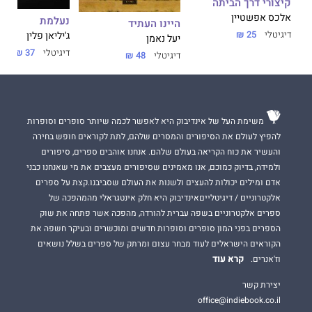
קיצורי דרך הביתה
הבלתי-מתפשרת להצלחה. ספר חובה לכל מי שמעז לחלום – ורוצה
גם להגשים.
אלכס אפשטיין
נעלמת
היינו העתיד
דיגיטלי
25 ₪
ג'יליאן פלין
יעל נאמן
דיגיטלי
37 ₪
דיגיטלי
48 ₪
יעל ארד,
ילידת 1967, היא אשת עסקים, מרצה על מצוינות בעסקים
ובחיים, חברת הנהלת הוועד האולימפי בישראל וועדת השיווק בוועד
האולימפי הבינלאומי. נשואה לליאור כהנא ואם לשניים.
משימת העל של אינדיבוק היא לאפשר לכמה שיותר סופרים וסופרות
להפיץ לעולם את הסיפורים והמסרים שלהם, לתת לקוראים חופש בחירה
והעשיר את כוח הקריאה בעולם שלהם. אנחנו אוהבים ספרים, סיפורים
ולמידה, בדיוק כמוכם, אנו מאמינים שסיפורים מעצבים את מי שאנחנו כבני
אדם ומילים יכולות להעצים ולשנות את העולם שסביבנו.קצת על ספרים
אלקטרוניים / דיגיטלייםאינדיבוק היא חלק אינטגראלי מהמהפכה של
ספרים אלקטרוניים בשפה עברית להורדה, מהפכה אשר פתחה את שוק
הספרים בפני המון סופרים וסופרות חדשים ומוכשרים ובעיקר חשפה את
הקוראים הישראלים לעוד מבחר עצום ומרתק של ספרים בשלל נושאים
קרא עוד
וז'אנרים.
יצירת קשר
office@indiebook.co.il