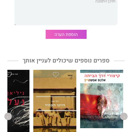
בדרך לשם היה עליה לנצח לא רק על המזרן, אלא גם בהרבה זירות
אחרות: להילחם על זכויותיה מול מי שלא האמינו שהחלום שלה
אפשרי, לנסוע לבדה למחנות אימונים ברחבי העולם, להתמודד עם
פציעות קשות ועם ניתוחים מורכבים, לגבור על האכזבות המטלטלות,
לוותר על כל מה שהיה עלול להפריע לה בדרך להשגת המטרה ולקטוף
הוספת הערה
עוד ועוד הישגים בתנאים כמעט בלתי-אפשריים, כנגד כל הסיכויים.
סיפורה של המדליסטית האולימפית הראשונה, שהיתה גם אלופת
ספרים נוספים שיכולים לעניין אותך
אירופה וסגנית אלופת העולם, הוא גם סיפור הדרך הארוכה שעשה
הספורט הישראלי – מהימים שבהם החלום על מדליה אולימפית
נשמע לכל היותר כבדיחה גרועה ועד היום שבו קטפו ספורטאים
ישראלים תשע מדליות במשחקים האולימפיים; מהימים שבהם
הנהגים צפרו בציניות לספורטאית שרצה ברחוב ועד הימים שבהם
הפארקים מלאים באנשים שרצים להנאתם והיערות גדושים ברוכבי
אופניים.
הראשונה
הוא לא רק סיפור על ג'ודו וספורט. זהו ספר על כוח רצון
ונחישות, על הצבת מטרות, על התמודדות עם משברים ועל הדרך