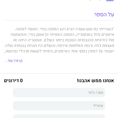
על הספר
"כשהייתי בת שש-עשרה הגיע רגע המפנה בחיי. נסעתי למחנה
אימונים גדול באוסטריה, המחנה האמיתי הראשון בחיי, והתאמנתי
מול ג'ודאיות מהנבחרות הטובות ביותר בעולם. אוסטריה היתה אז
מעצמת ג'ודו, ורבות מאלופות אירופה והעולם היו חברות בנבחרת שלה.
ישבתי על המזרן בסוף אחד האימונים, ניסיתי לעשות תרגילי גמישות,
הסתכלתי על כל הנשים, שהיו טובות וחזקות ממני, אבל הבנתי שהן
קרא/י עוד..
רק בשר ודם ושהפער בינינו ניתן לגישור. אמרתי לעצמי: אם הן יכולות
להיות אלופות העולם, גם אני יכולה."
אנחנו ממש אהבנו!
0 דירוגים
הילדה שבגיל שמונה הלכה עם אחיה לחוג ג'ודו במועדון מכבי צפון
ברחוב הירקון בתל אביב אכן הגשימה את שאיפתה: לא רק שנהפכה
לאחת הג'ודאיות הטובות בעולם, היא גם היתה הספורטאית הראשונה
שהביאה למדינת ישראל מדליה אולימפית.