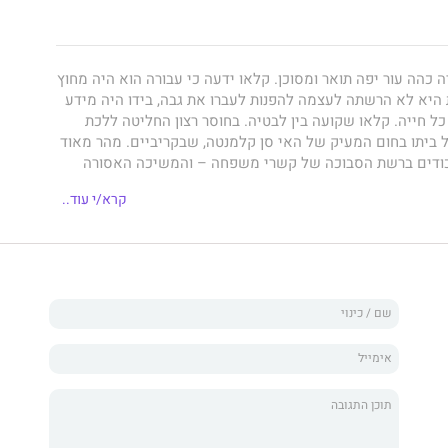
יה כהה עור יפה תואר ומסוכן. קלאו ידעה כי עבורה הוא היה מחוץ
 היא לא הרשתה לעצמה להפנות לעברו את גבה, בידו היה מידע
ל חייה. קלאו שקועה בין לבטיה. בחוסר רצון החליטה ללכת
ל ביתו בחום המעיק של האי סן קלמנטה, שבקריביים. מהר מאוד
ודים ברשת הסבוכה של קשרי משפחה – והמשיכה האסורה
תה לוהטת מכדי להתמודד עמה... אבל עוצמתית מכדי להתכחש
קרא/י עוד..