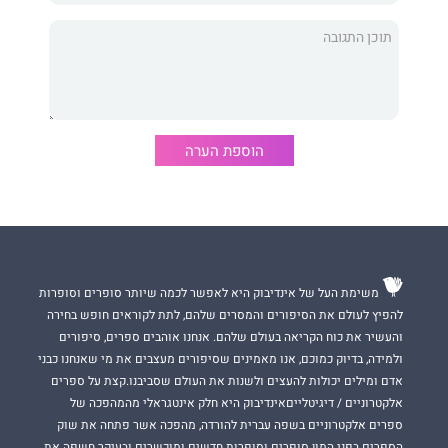
ומכיוון שכך, קיים הצורך בחיפוש. החיפוש שאין לו סוף ומטרתו
לעיתים רק לא למצוא.
הרומן כתוב בשפה אירונית, תוך הגחכת הפערים העדתיים, משום
שלדעת המחבר זו הדרך הנכונה ביותר להציג את העולם המטורף אותו
חווינו פעם.
הוספת הערה
משימת העל של אינדיבוק היא לאפשר לכמה שיותר סופרים וסופרות
להפיץ לעולם את הסיפורים והמסרים שלהם, לתת לקוראים חופש בחירה
והעשיר את כוח הקריאה בעולם שלהם. אנחנו אוהבים ספרים, סיפורים
ולמידה, בדיוק כמוכם, אנו מאמינים שסיפורים מעצבים את מי שאנחנו כבני
אדם ומילים יכולות להעצים ולשנות את העולם שסביבנו.קצת על ספרים
אלקטרוניים / דיגיטלייםאינדיבוק היא חלק אינטגראלי מהמהפכה של
ספרים אלקטרוניים בשפה עברית להורדה, מהפכה אשר פתחה את שוק
הספרים בפני המון סופרים וסופרות חדשים ומוכשרים ובעיקר חשפה את