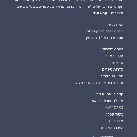
הקוראים הישראלים לעוד מבחר עצום ומרתק של ספרים בשלל נושאים
קרא עוד
וז'אנרים.
יצירת קשר
office@indiebook.co.il
שדרות הרכס 13, מודיעין
למה אינדיבוק?
תקנון האתר
סופרים
סדרות ספרים
הוצאות ספרים
ספרים במבצעים ושיתופי פעולה
קניה באתר - שו"ת
איך לרכוש ספר באתר
GIFT CARD
ביטול עסקה
אינדיבלוג
הצהרת נגישות