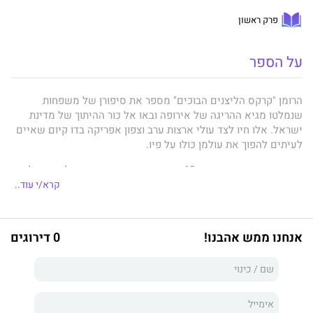
פרק ראשון
על הספר
הרומן "קרקס הליצנים הבוכים" מספר את סיפורן של משפחות
שנמלטו מגיא ההריגה של אירופה ובאו אל כור ההיתוך של מדינת
ישראל. אלו חיו לצד עולי ארצות ערב וצפון אפריקה בדו קיום שאיים
לעיתים להפוך את עולמן כולו על פיו.
הסיפור מתרחש בשנות ה-60 בעיר אשדוד, עיר שנועדה להיות קולטת
עליה. ומכיוון שכך, הפכה לכוורת רוחשת וססגונית של מנהגים,
קרא/י עוד..
תפישות עולם, מאכלים שונים, אמונות בשלל צבעי הקשת ומריבות
עם רצח בעיניים.
אנחנו ממש אהבנו!
0 דירוגים
כמובן שבעולם מסוג זה כבודן של האהבה והשנאה במקומו מונח.
אהבה הנולדת ממחויבויות עבר, ושנאה שמקורה בבורות וחוסר ידע.
שתיהן, לצד תמימות מכמירה שאינה מסתיימת לעולם. הרומן מנסה
לפרק לגורמים את רגש האהבה, הכל מנקודת מבטם, שלעיתים הייתה
כה לא מדויקת, של אנשים תמימים, אנשים החשים רגשות של חוב
נצחי כלפי אלמונים שנקרו על דרכם.