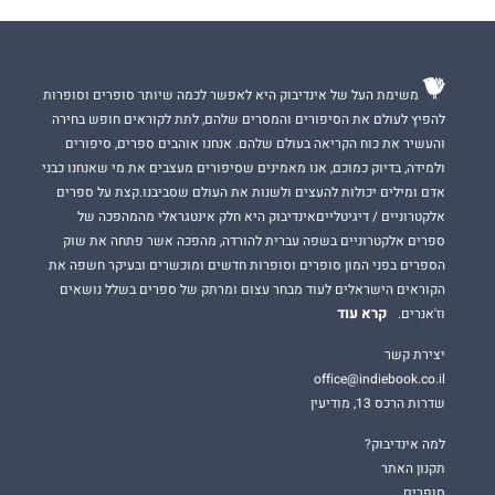
משימת העל של אינדיבוק היא לאפשר לכמה שיותר סופרים וסופרות
להפיץ לעולם את הסיפורים והמסרים שלהם, לתת לקוראים חופש בחירה
והעשיר את כוח הקריאה בעולם שלהם. אנחנו אוהבים ספרים, סיפורים
ולמידה, בדיוק כמוכם, אנו מאמינים שסיפורים מעצבים את מי שאנחנו כבני
אדם ומילים יכולות להעצים ולשנות את העולם שסביבנו.קצת על ספרים
אלקטרוניים / דיגיטלייםאינדיבוק היא חלק אינטגראלי מהמהפכה של
ספרים אלקטרוניים בשפה עברית להורדה, מהפכה אשר פתחה את שוק
הספרים בפני המון סופרים וסופרות חדשים ומוכשרים ובעיקר חשפה את
הקוראים הישראלים לעוד מבחר עצום ומרתק של ספרים בשלל נושאים
קרא עוד
וז'אנרים.
יצירת קשר
office@indiebook.co.il
שדרות הרכס 13, מודיעין
למה אינדיבוק?
תקנון האתר
סופרים