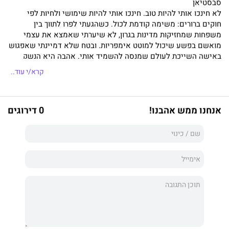
סבסטיאן
לא חינכו אותי להיות טוב. חינכו אותי להיות שימושי ולחיות לפי
חוקים ברורים: משימה קודמת לכול. כשהגעתי לפרו לתווך בין
משפחות שמחזיקות מדינות בגרון, לא שיערתי שאמצא את עצמי
מואשם בפשע שיכול למוטט אימפריות. ובטח שלא דמיינתי שאפגוש
באישה השייכת לעולם שמנסה להשמיד אותי. אהבה היא הנשק
היחיד שמעולם לא למדתי להשתמש בו, וכרגע הסכנה האמיתית, היא
קרא/י עוד..
לא זו שמכוונת אליי נשק – אלא מי שגורמת לי לשקול להניח אותו.
היא
אנחנו ממש אהבנו!
0 דירוגים
נולדתי לתוך עושר, כוח וסודות שלא מדברים עליהם בקול. בכלוב
הזהב שלי למדתי שחופש הוא לא זכות – הוא משהו שגונבים. לכן
בלילות הייתי מישהי אחרת. מהירה. אנונימית. בלתי ניתנת לאילוף.
עד שפגשתי אותו. הוא לא ניסה להציל אותי או לשלוט בי, וזה בדיוק
מה שהפך אותו למסוכן. כשהכול מתפרק ואני נזרקת למקום שבו
אנשים נעלמים בלי להשאיר עקבות, הוא מופיע שוב, עמוק בתוך
מלחמה שלא בחרתי בה. ושם אני מבינה שהאויב האמיתי לא תמיד
עומד מולי עם נשק. לפעמים הוא זורם לי בדם.
קרנבל הדמים הוא הספר השני בסדרת הקרנבל. רומן אפל וסוחף על
שושלות פשע, המעמיד במרכזו מלחמה שמתפשטת בין פרו ובין
ברזיל. בריתות ישנות מתחילות להיסדק והאשמות מסוכנות מאיימות