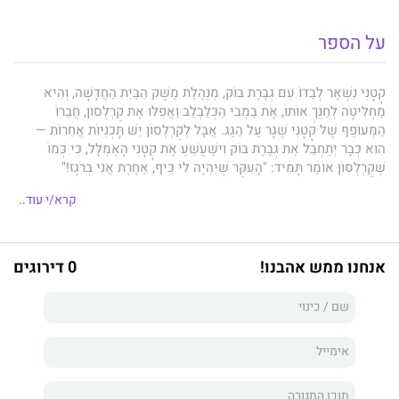
על הספר
קָטָנִי נִשְׁאָר לְבַדּוֹ עִם גְּבֶרֶת בּוֹק, מְנַהֶלֶת מֶשֶׁק הַבַּיִת הַחֲדָשָׁה, וְהִיא
מַחְלִיטָה לְחַנֵּךְ אוֹתוֹ, אֶת בַּמְבִּי הַכְּלַבְלַב וַאֲפִלּוּ אֶת קַרְלְסוֹן, חֲבֵרוֹ
הַמְּעוֹפֵף שֶׁל קָטָנִי שֶׁגָּר עַל הַגַּג. אֲבָל לְקַרְלְסוֹן יֵשׁ תָּכְנִיּוֹת אֲחֵרוֹת —
הוּא כְּבָר יְתַחְבֵּל אֶת גְּבֶרֶת בּוֹק וִישַׁעֲשֵׁעַ אֶת קָטָנִי הָאֻמְלָל, כִּי כְּמוֹ
שֶׁקַּרְלְסוֹן אוֹמֵר תָּמִיד: "הָעִקָּר שֶׁיִּהְיֶה לִי כֵּיף, אַחֶרֶת אֲנִי בְּרֹגֶז!"
קרא/י עוד..
קַרְלְסוֹן־עַל־הַגַּג מְעוֹפֵף שֵׁנִית
הוּא סֵפֶר הַהֶמְשֵׁךְ שֶׁל קַרְלְסוֹן עַל הַגַּג,
שֶׁרָאָה אוֹר לָרִאשׁוֹנָה בְּ־1955 וּמֵאָז זָכָה לְסִדְרַת סְרָטִים מְצֻיָּרִים וּלְעִבּוּד
אנחנו ממש אהבנו!
0 דירוגים
לַתֵּאַטְרוֹן וְלַקּוֹלְנוֹעַ.
דְּמוּתוֹ שֶׁל הַגּוּץ הַמְּעוֹפֵף שֶׁעוֹשֶׂה שְׁטוּיוֹת אֲבָל גַּם מַגְשִׁים חֲלוֹמוֹת, הִיא
פְּרִי דִּמְיוֹנָהּ שֶׁל הַסּוֹפֶרֶת הַשְּׁבֵדִית
אַסְטְרִיד לִינְדְגְרֶן,
יוֹצֶרֶת בִּילְבִּי,
מָדִיקֶן, אֵמִיל וְעוֹד גִּבּוֹרִים שֶׁכָּבְשׁוּ אֶת לִבָּם שֶׁל יְלָדִים בְּכָל הָעוֹלָם.