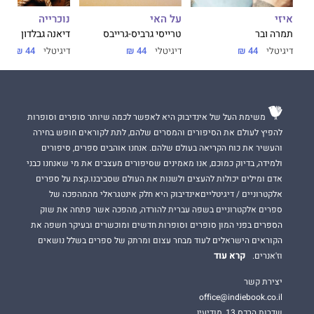
על האי
נוכרייה
איזי
טרייסי גרביס-גרייבס
דיאנה גבלדון
תמרה ובר
דיגיטלי
44 ₪
דיגיטלי
44 ₪
דיגיטלי
44 ₪
משימת העל של אינדיבוק היא לאפשר לכמה שיותר סופרים וסופרות
להפיץ לעולם את הסיפורים והמסרים שלהם, לתת לקוראים חופש בחירה
והעשיר את כוח הקריאה בעולם שלהם. אנחנו אוהבים ספרים, סיפורים
ולמידה, בדיוק כמוכם, אנו מאמינים שסיפורים מעצבים את מי שאנחנו כבני
אדם ומילים יכולות להעצים ולשנות את העולם שסביבנו.קצת על ספרים
אלקטרוניים / דיגיטלייםאינדיבוק היא חלק אינטגראלי מהמהפכה של
ספרים אלקטרוניים בשפה עברית להורדה, מהפכה אשר פתחה את שוק
הספרים בפני המון סופרים וסופרות חדשים ומוכשרים ובעיקר חשפה את
הקוראים הישראלים לעוד מבחר עצום ומרתק של ספרים בשלל נושאים
קרא עוד
וז'אנרים.
יצירת קשר
office@indiebook.co.il
שדרות הרכס 13, מודיעין