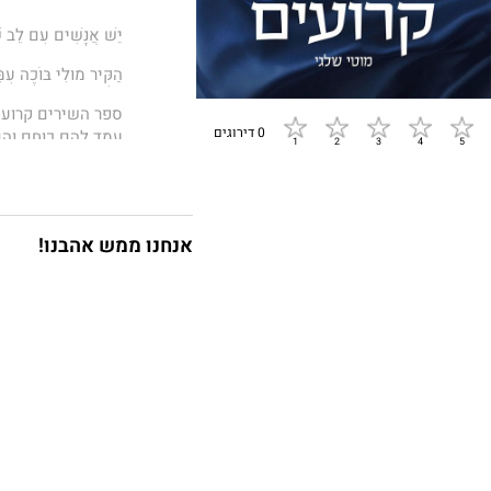
יֵשׁ אֲנָשִׁים עִם לֵב ש
הַקִּיר מוּלִי בּוֹכֶה עִמ
ספר השירים קרועי
0 דירוגים
עמד להם כוחם והם 
המצפים בכיליון עי
יום־יום ניסיתי לד
נתתי ביטוי גם לח
אנחנו ממש אהבנו!
הממושך ולכמיהתם 
החטופים בעסקה או
לא פסחתי על דברי
מבטאים תקווה ועי
חיים ומוות וחרות מ
מוטי שלגי, בעל תו
בתיכון "אהל שם" ב
יצירות ספרות רבות.