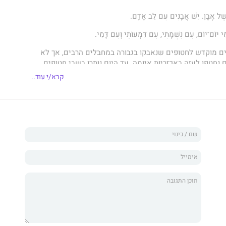
ֶׁל אֶבֶן. יֵשׁ אֲבָנִים עִם לֵב אָדָם.
ִּי יוֹם־יוֹם, עִם נִשְׁמָתִי, עִם דִּמְעוֹתַי וְעִם דָּמִי.
ם מוקדש לחטופים שנאבקו בגבורה במחבלים הרבים, אך לא
נחטפו לעזה באכזריות איומה. עד היום נותרו בשבי חטופים
ניים לשחרורם המיידי.
קרא/י עוד..
מיין את תחושתם הכבדה ואת מצוקתם בכלא האויב הבלתי־אנושי.
יילים האמיצים ולאלה שנפגעו במלחמה והתייחסתי לסבלם
של בני המשפחות ושל כלל אזרחי המדינה לשובם של
 בכל דרך אפשרית אחרת.
 ביקורת ומחאה על התנהלות השלטון. חלק אחר מהשירים
דוד. הספר מתייחס גם לשאלות הגותיות, כמו מלחמה ושלום,
הי. אני מקווה כי כשייצא הספר לאור, יהיו כל חטופינו בביתם.
אר שני בספרות עברית. מורה בגמלאות. לימד ספרות ולשון
רמת־גן. כתב ספרי לימוד בלשון ובספרות ופרסם מאמרי עיון על