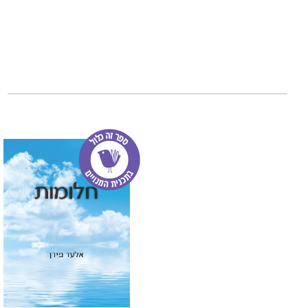
זה ספר השירים השנ
היימן.