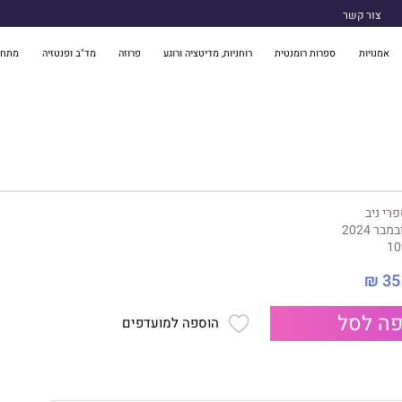
צור קשר
אמנויות
ספרות רומנטית
רוחניות, מדיטציה ורוגע
פרוזה
מד"ב ופנטזיה
מתח 
רי ניב
במבר 2024
10
35 ₪
ה לסל
הוספה למועדפים