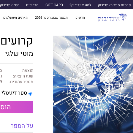
פרסום ספר באינדיבוק
למה אינדיבוק?
GIFT CARD
מדריכים
מנוי אינדיבוק
חדשים
מבצעי שבוע הספר 2026
מארזים משתלמים
קרועים
מוטי שלגי
הוצאה:
ספ
שנת הוצאה:
נו
מספר עמודים:
9
ספר דיגיטלי
הוספ
על הספר