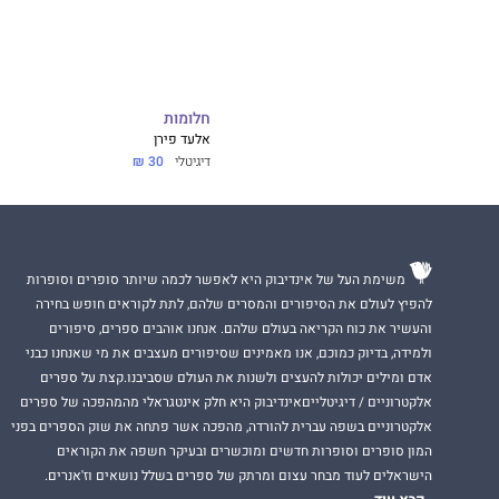
חלומות
אלעד פירן
דיגיטלי
30 ₪
משימת העל של אינדיבוק היא לאפשר לכמה שיותר סופרים וסופרות
להפיץ לעולם את הסיפורים והמסרים שלהם, לתת לקוראים חופש בחירה
והעשיר את כוח הקריאה בעולם שלהם. אנחנו אוהבים ספרים, סיפורים
ולמידה, בדיוק כמוכם, אנו מאמינים שסיפורים מעצבים את מי שאנחנו כבני
אדם ומילים יכולות להעצים ולשנות את העולם שסביבנו.קצת על ספרים
אלקטרוניים / דיגיטלייםאינדיבוק היא חלק אינטגראלי מהמהפכה של ספרים
אלקטרוניים בשפה עברית להורדה, מהפכה אשר פתחה את שוק הספרים בפני
המון סופרים וסופרות חדשים ומוכשרים ובעיקר חשפה את הקוראים
הישראלים לעוד מבחר עצום ומרתק של ספרים בשלל נושאים וז'אנרים.