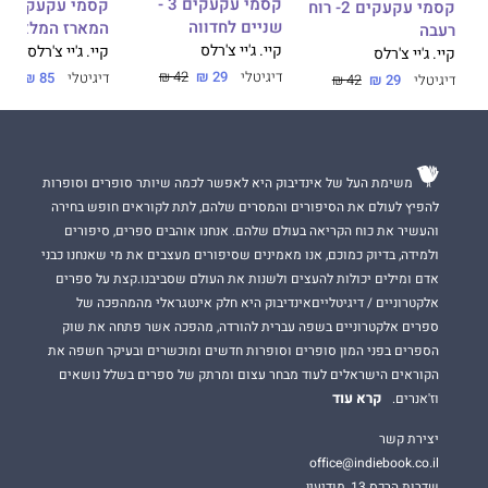
קסמי עקעקים 3 -
קסמי עקעקים -
קסמי עקעקים 2- רוח
שניים לחדווה
המארז המלא
רעבה
קיי. ג'יי צ'רלס
קיי. ג'יי צ'רלס
קיי. ג'יי צ'רלס
דיגיטלי
29 ₪
42 ₪
דיגיטלי
85 ₪
00 ₪
דיגיטלי
29 ₪
42 ₪
משימת העל של אינדיבוק היא לאפשר לכמה שיותר סופרים וסופרות
להפיץ לעולם את הסיפורים והמסרים שלהם, לתת לקוראים חופש בחירה
והעשיר את כוח הקריאה בעולם שלהם. אנחנו אוהבים ספרים, סיפורים
ולמידה, בדיוק כמוכם, אנו מאמינים שסיפורים מעצבים את מי שאנחנו כבני
אדם ומילים יכולות להעצים ולשנות את העולם שסביבנו.קצת על ספרים
אלקטרוניים / דיגיטלייםאינדיבוק היא חלק אינטגראלי מהמהפכה של
ספרים אלקטרוניים בשפה עברית להורדה, מהפכה אשר פתחה את שוק
הספרים בפני המון סופרים וסופרות חדשים ומוכשרים ובעיקר חשפה את
הקוראים הישראלים לעוד מבחר עצום ומרתק של ספרים בשלל נושאים
קרא עוד
וז'אנרים.
יצירת קשר
office@indiebook.co.il
שדרות הרכס 13, מודיעין