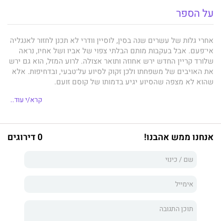
על הספר
אחרי גלות של עשרים שנה בסין, לוסיין וודרי לא תכנן לחזור לאנגליה
אי־פעם. אבל בעקבות מותם הבלתי צפוי של אביו ושל אחיו, נראה
שלורד קריין החדש ירש אחוזה ותואר אצולה. לרוע המזל, הוא גם ירש
את האויבים של משפחתו ולכן זקוק לסיוע על־טבעי, ובדחיפות. אלא
שהוא לא מצפה שהסיוע יגיע בדמותו של קוסם זועם.
לקוסם סטיבן דיי יש סיבה טובה לשנוא את משפחתו של קריין.
קרא/י עוד..
למרבה הצער, תפקידו הוא להתמודד עם סכנות על־טבעיות. מלבד
זאת, הרוזן לא דומה לשום בן אצולה שהוא פגש אי־פעם: הקעקועים
שלו, ההתנהגות שלו... ניסיונותיו הנחושים להכניס אותו למיטה. כל זה
אנחנו ממש אהבנו!
0 דירוגים
בהחלט בלתי רגיל.
עד מהרה סטיבן מתאהב בגבר הלא־נכון, בעיתוי הלא־נכון. אבל כוח
המשיכה המסוכן של קריין אינו הדבר היחיד שמחליש את סטיבן. רוע
חודר אל הבית, רשת של מזימות נסגרת על קריין, ואם סטיבן לא ימצא
דרך להתיר אותה – שניהם ימותו.
לורד העקעק
הוא הספר הראשון בטרילוגיית
קסמי עקעקים
מאת
קיי. ג'יי. צ'רלס, סופרת ועורכת ספרים שמתגוררת בלונדון עם בעלה,