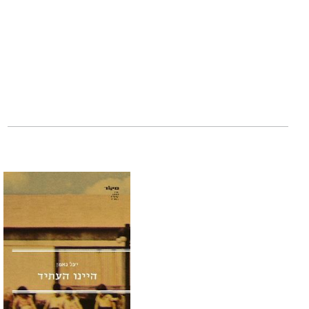
מלינובסקי
(סדרת "
"ספר אמיץ ומפתיע
דוד רפ, "הארץ"