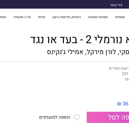
צור קשר
אמנויות
ספרות רומנטית
רוחניות, מדיטציה ורוגע
פרוזה
מד"ב ופנטזיה
מתח 
 2 - בעד או נגד
י, לורן מירקל, אמילי ג'נקינס
יעות ספרים
201
16
36 ₪
ה לסל
הוספה למועדפים