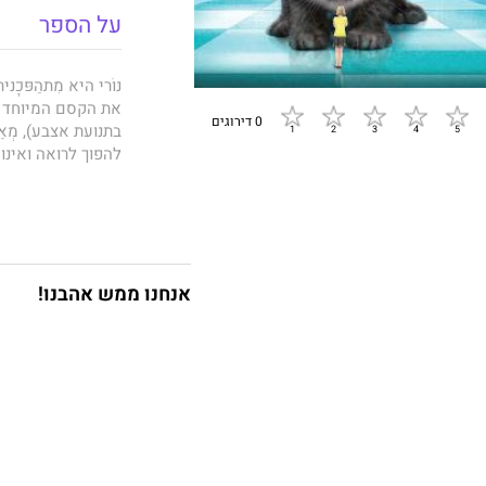
על הספר
נוֹרי היא מִתהַפּכ
את הקסם המיוחד להם:
0 דירוגים
בתנועת אצבע), מְאַל
להפוך לרואה ואינו 
הבעיה היא שנורי 
לדרָקוֹנתול, שזה שי
לא?). לכן היא מצ
בביצוע קסמים.
אנחנו ממש אהבנו!
בספר השני ב
סדרת 
תלמידים אחרים בב
מגלים חשדנות כלפי
סדרת
קסם לא נור
פופולריות:
אמילי ג