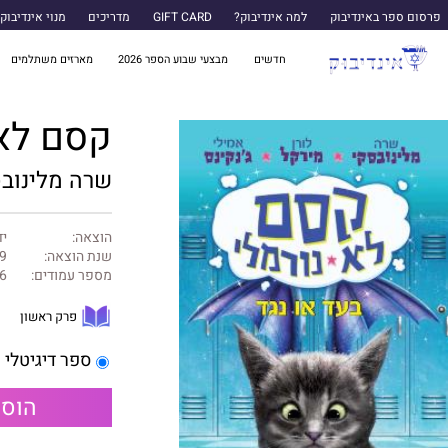
פרסום ספר באינדיבוק
למה אינדיבוק?
GIFT CARD
מדריכים
מנוי אינדיבוק
חדשים
מבצעי שבוע הספר 2026
מארזים משתלמים
קסם לא נורמלי
שרה מלינובסק
הוצאה:
יד
שנת הוצאה:
9
מספר עמודים:
6
פרק ראשון
ספר דיגיטלי
הוספ