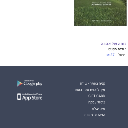
כוחה של אהבה
ג´ודית מקנוט
דיגיטלי
37 ₪
קניה באתר - שו"ת
איך לרכוש ספר באתר
GIFT CARD
ביטול עסקה
אינדיבלוג
הצהרת נגישות