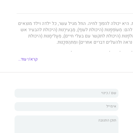
ָנית. היא יכולה להפוך לחיה. החל מגיל עשר, כל ילדה וילד מוצאים
 מְעוֹפֵפָנוּת (היכולת לעוף), מַבְעירָנוּת (היכולת להבעיר אש
פָנוּת (היכולת לתקשר עם בעלי חיים), מַעֲלימָנוּת (היכולת
נראה ולהעלים דברים אחרים) ומִתהַפּכָנוּת.
לא מצליחה לבצע את הקסמים שלה כמו שצריך. היא הופכת
לוב של חתול ודרקון (מסוכן!) או לעֵזתוּל (חתול ועז, זה ברור,
קרא/י עוד..
טרפת לכיתת קל"ן — קסם לא נורמלי — עם עוד ילדים שמתקשים
קסם לא נורמלי
נתקלים תלמידי כיתת קל"ן בקושי נוסף:
ית הספר, ובראשם לֵייסי, המבעירנית המרושעת והמתנשאת,
 נורי וחבריה ואפילו חושבים שצריך לסלק אותם מבית הספר.
מלי
נכתבה בשיתוף פעולה על ידי שלוש סופרות אמריקאיות
'נקינס
("צעצועים יוצאים לטייל", "היינו שקרנים"),
שרה