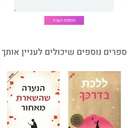
באושר ועושר כאילו") ו
לורן מירקל
("כשהשלג יורד").
הוספת הערה
 שמתאר תהליך של הכרה עצמית והתחזקות."
ספרים נוספים שיכולים לעניין אותך