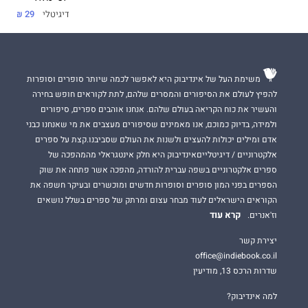
דיגיטלי
29 ₪
משימת העל של אינדיבוק היא לאפשר לכמה שיותר סופרים וסופרות
להפיץ לעולם את הסיפורים והמסרים שלהם, לתת לקוראים חופש בחירה
והעשיר את כוח הקריאה בעולם שלהם. אנחנו אוהבים ספרים, סיפורים
ולמידה, בדיוק כמוכם, אנו מאמינים שסיפורים מעצבים את מי שאנחנו כבני
אדם ומילים יכולות להעצים ולשנות את העולם שסביבנו.קצת על ספרים
אלקטרוניים / דיגיטלייםאינדיבוק היא חלק אינטגראלי מהמהפכה של
ספרים אלקטרוניים בשפה עברית להורדה, מהפכה אשר פתחה את שוק
הספרים בפני המון סופרים וסופרות חדשים ומוכשרים ובעיקר חשפה את
הקוראים הישראלים לעוד מבחר עצום ומרתק של ספרים בשלל נושאים
קרא עוד
וז'אנרים.
יצירת קשר
office@indiebook.co.il
שדרות הרכס 13, מודיעין
למה אינדיבוק?