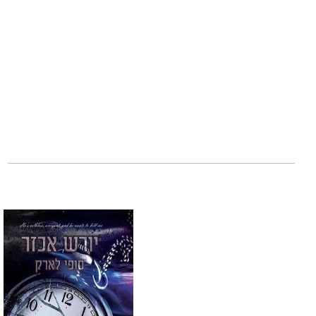
זואי רומרו שבויה 
היא מחוץ לתחום, ו
אם אגנוב אותה מר
המאפיה.
רוקו יעשה הכול כד
יש לי רק הזדמנות 
המורד הוא הספר ה
סדרת הבת של דם אכ
כדי להציל את האיש
קוראים יקרים, היש