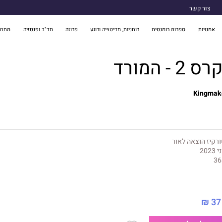
צור קשר
אמנויות
ספרות רומנטית
רוחניות, מדיטציה ורוגע
פרוזה
מד"ב ופנטזיה
מתח 
- המורד
Kingmake
רקיז הוצאה לאור
 2023
36
37 ₪