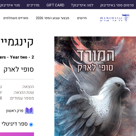
פרסום ספר באינדיבוק
למה אינדיבוק?
GIFT CARD
מדריכים
מנוי אינדיבוק
חדשים
מבצעי שבוע הספר 2026
מארזים משתלמים
קינגמייקרס 2 
rs - Year two - 2
סופי לארק
הוצאה:
טו
שנת הוצאה:
יוני
מספר עמודים:
8
פרק ראשון
ספר דיגיטלי