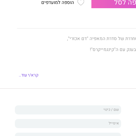
ה לסל
הוספה למועדפים
ררת של סדרת המאפיה "דם אכזרי",
בענק עם ה"קינגמייקרס"!
קרא/י עוד..
ם את הזוג האהוב עליי ביותר בכל הזמנים מהספר יורש אכזר?
מקבלים 75% מהפזיזות של אאידה, 75% מהאכזריות של קאלום, והתוצאה תהיה
. זה שלא אכפת לו מה חושבים עליו, עד שהוא פוגש את זואי.