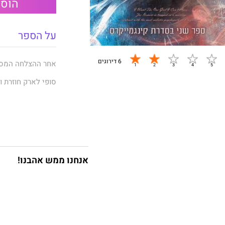
הוספ
על הספר
6 דירוגים
אחר ההצלחה המסח
סופי לארק חוזרת ו
מיילס.
מה קורה כשמערבבי
אנחנו ממש אהבנו!
150% מיילס.
מורד עוצמתי ונחוש
– סופי לארק