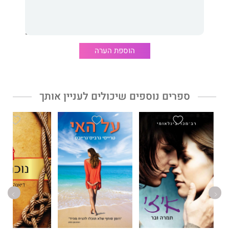
המפורקת של הגיבורה שלו, מספרת לא אמינה שאי־אפשר שלא לתת
בה אמון.
בספרה הראשון
טל פרידמן
מפתלת מותחן פסיכולוגי מורכב
ורב־רבדים, שבו מקבל הקורא הזדמנות לפתור לא רק את התעלומה
הוספת הערה
אלא גם את חידת חייה הסבוכה של הגיבורה הפגומה והמקסימה
שניצבת במרכזו.
ספרים נוספים שיכולים לעניין אותך
קורא לה אלה
מעובד לסדרת דרמה לטלוויזיה.
טל פרידמן
היא ד"ר לתקשורת, מומחית ויועצת לשיווק חברתי ומרצה
באקדמיה. הקימה וניהלה את פרקטיקום החוג לתקשורת
באוניברסיטת ת"א; הקימה מסלול לימודים עבור 'הבצפר'; השתתפה
בצוותי מחקר ופיתוח; עבדה כעיתונאית בתחומי חברה ותרבות; מגדלת
שלושה ילדים וכלבה. מעמידה פנים ששומרת על כושר. מורחת אודם
אדום. מקפידה למחזר.
קורא לה אלה
הוא ספרה הראשון למבוגרים.