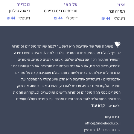
על האי
נוכרייה
איזי
טרייסי גרביס-גרייבס
דיאנה גבלדון
תמרה ובר
דיגיטלי
44 ₪
דיגיטלי
44 ₪
דיגיטלי
44 ₪
משימת העל של אינדיבוק היא לאפשר לכמה שיותר סופרים וסופרות
להפיץ לעולם את הסיפורים והמסרים שלהם, לתת לקוראים חופש בחירה
והעשיר את כוח הקריאה בעולם שלהם. אנחנו אוהבים ספרים, סיפורים
ולמידה, בדיוק כמוכם, אנו מאמינים שסיפורים מעצבים את מי שאנחנו כבני
אדם ומילים יכולות להעצים ולשנות את העולם שסביבנו.קצת על ספרים
אלקטרוניים / דיגיטלייםאינדיבוק היא חלק אינטגראלי מהמהפכה של
ספרים אלקטרוניים בשפה עברית להורדה, מהפכה אשר פתחה את שוק
הספרים בפני המון סופרים וסופרות חדשים ומוכשרים ובעיקר חשפה את
הקוראים הישראלים לעוד מבחר עצום ומרתק של ספרים בשלל נושאים
קרא עוד
וז'אנרים.
יצירת קשר
office@indiebook.co.il
שדרות הרכס 13, מודיעין