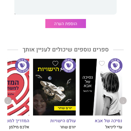
במהלך מסע מופלא ומלא דמיון סבתא שושי תחוד לכם חידות.
הוספת הערה
מוריה שטרובך (שינובר)
, אשת חינוך, מפעילת תיאטרון בובות, יוצרת
תוכן לאנשי חינוך.
מתגוררת בעכו, נשואה ואימא לשני ילדים.
ספרים נוספים שיכולים לעניין אותך
זהו ספרה הראשון.
נסיכה של אבא
עולם הישויות
המדריך למשתמ
עדי ליניאל
יורם שחר
אלכס מילמן