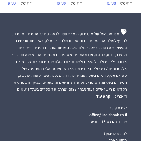
דיגיטלי
30 ₪
דיגיטלי
30 ₪
דיגיטלי
30 ₪
משימת העל של אינדיבוק היא לאפשר לכמה שיותר סופרים וסופרות
להפיץ לעולם את הסיפורים והמסרים שלהם, לתת לקוראים חופש בחירה
והעשיר את כוח הקריאה בעולם שלהם. אנחנו אוהבים ספרים, סיפורים
ולמידה, בדיוק כמוכם, אנו מאמינים שסיפורים מעצבים את מי שאנחנו כבני
אדם ומילים יכולות להעצים ולשנות את העולם שסביבנו.קצת על ספרים
אלקטרוניים / דיגיטלייםאינדיבוק היא חלק אינטגראלי מהמהפכה של
ספרים אלקטרוניים בשפה עברית להורדה, מהפכה אשר פתחה את שוק
הספרים בפני המון סופרים וסופרות חדשים ומוכשרים ובעיקר חשפה את
הקוראים הישראלים לעוד מבחר עצום ומרתק של ספרים בשלל נושאים
קרא עוד
וז'אנרים.
יצירת קשר
office@indiebook.co.il
שדרות הרכס 13, מודיעין
למה אינדיבוק?
תקנון האתר