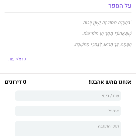
על הספר
"בְּהַצָּגָה מִסּוּג זֶה יֶשְׁנָן בֻּבּוֹת
שֶׁמֵּאֲחוֹרֵי מָסָךְ הֵן מוֹפִיעוֹת.
הַבָּמָה, כָּךְ תִּרְאוּ, לְגַמְרֵי מֻחְשֶׁכֶת,
רַק קֶרֶן שֶׁל אוֹר עֲלֵיהֶן מוּטֶלֶת.
קרא/י עוד..
בְּעֶזְרַת הָאוֹר אֶת צֵל הַבֻּבּוֹת רוֹאִים.
מַהוּ הַתֵּאַטְרוֹן אַתֶּם כְּבָר יוֹדְעִים?
אנחנו ממש אהבנו!
0 דירוגים
שֵׁם הַתֵּאַטְרוֹן מִתְחָרֵז עִם 'חֲלָלִיּוֹת'..."
"יוֹם הַהֻלֶּדֶת שֶׁל משֶׁה וְצִיפִּי, הַבֻּבּוֹת הַתְּאוֹמוֹת, הִגִּיעַ..."
סבתא שושי הביאה להם מתנה גדולה ומיוחדת, קופסת פלאים.
לאן תיקח אותם קופסת הפלאים?