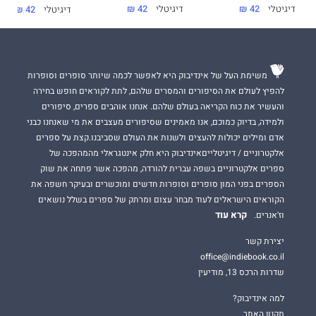
דיגיטלי
42 ₪
דיגיטלי
42 ₪
דיגיטלי
42 ₪
משימת העל של אינדיבוק היא לאפשר לכמה שיותר סופרים וסופרות
להפיץ לעולם את הסיפורים והמסרים שלהם, לתת לקוראים חופש בחירה
והעשיר את כוח הקריאה בעולם שלהם. אנחנו אוהבים ספרים, סיפורים
ולמידה, בדיוק כמוכם, אנו מאמינים שסיפורים מעצבים את מי שאנחנו כבני
אדם ומילים יכולות להעצים ולשנות את העולם שסביבנו.קצת על ספרים
אלקטרוניים / דיגיטלייםאינדיבוק היא חלק אינטגראלי מהמהפכה של
ספרים אלקטרוניים בשפה עברית להורדה, מהפכה אשר פתחה את שוק
הספרים בפני המון סופרים וסופרות חדשים ומוכשרים ובעיקר חשפה את
הקוראים הישראלים לעוד מבחר עצום ומרתק של ספרים בשלל נושאים
קרא עוד
וז'אנרים.
יצירת קשר
office@indiebook.co.il
שדרות הרכס 13, מודיעין
למה אינדיבוק?
תקנון האתר