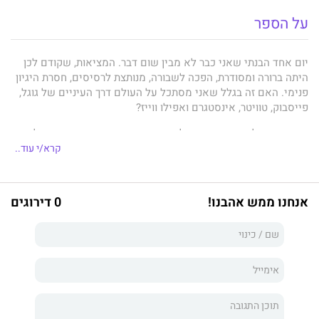
על הספר
יום אחד הבנתי שאני כבר לא מבין שום דבר. המציאות, שקודם לכן
היתה ברורה ומסודרת, הפכה לשבורה, מנותצת לרסיסים, חסרת היגיון
פנימי. האם זה בגלל שאני מסתכל על העולם דרך העיניים של גוגל,
פייסבוק, טוויטר, אינסטגרם ואפילו ווייז?
זו תקופה נפלאה, שבה הטכנולוגיה מאפשרת חיים הרבה יותר קלים.
קליק אחד, וקשרים ישנים מתחדשים. קליק אחד, וקשרים חדשים
קרא/י עוד..
נוצרים. קליק אחד, וחוויות מרהיבות משותפות. קליק אחד, ודיונים
סוערים מתלהטים.
אנחנו ממש אהבנו!
0 דירוגים
בקליק אנחנו מקצרים את הנסיעה לכל מקום, בקליק אנחנו צופים
בסדרה שלמה בלילה אחד, בקליק אנחנו מוצאים אהבה לרגע - או
יותר — בקליק אנחנו מקבלים תשובה לכל שאלה.
מי זוכר את הימים בלי טלפון נייד? מי זוכר את הימים בלי טלפון
חכם?!
זו תקופה נפלאה — וגם מבהילה. כי כשהטכנולוגיה נותנת, היא גם
לוקחת, והמחיר שאנחנו משלמים עליה גבוה, ועלול להיות עוד גבוה