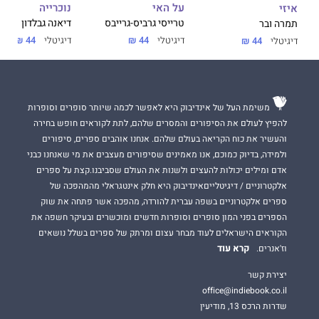
על האי
נוכרייה
איזי
במשק על השפעות הטכנולוגיה על עובדים, מנהלים וארגונים. הוא
טרייסי גרביס-גרייבס
דיאנה גבלדון
תמרה ובר
פרסם ארבעה ספרים ואינספור כתבות, מאמרים, ראיונות וטורים
העוסקים בהשפעת המדיה החדשה על החברה.
דיגיטלי
44 ₪
דיגיטלי
44 ₪
דיגיטלי
44 ₪
משימת העל של אינדיבוק היא לאפשר לכמה שיותר סופרים וסופרות
להפיץ לעולם את הסיפורים והמסרים שלהם, לתת לקוראים חופש בחירה
והעשיר את כוח הקריאה בעולם שלהם. אנחנו אוהבים ספרים, סיפורים
ולמידה, בדיוק כמוכם, אנו מאמינים שסיפורים מעצבים את מי שאנחנו כבני
אדם ומילים יכולות להעצים ולשנות את העולם שסביבנו.קצת על ספרים
אלקטרוניים / דיגיטלייםאינדיבוק היא חלק אינטגראלי מהמהפכה של
ספרים אלקטרוניים בשפה עברית להורדה, מהפכה אשר פתחה את שוק
הספרים בפני המון סופרים וסופרות חדשים ומוכשרים ובעיקר חשפה את
הקוראים הישראלים לעוד מבחר עצום ומרתק של ספרים בשלל נושאים
קרא עוד
וז'אנרים.
יצירת קשר
office@indiebook.co.il
שדרות הרכס 13, מודיעין