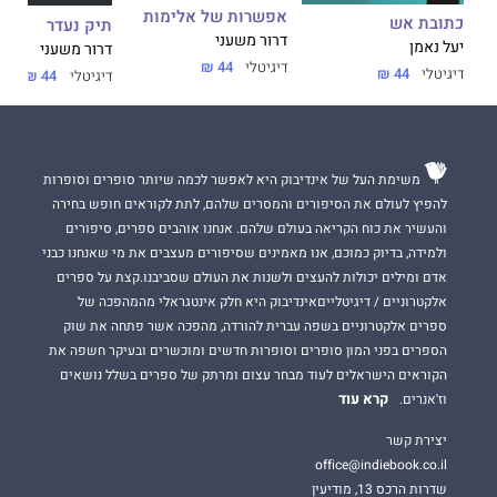
אפשרות של אלימות
כתובת אש
תיק נעדר
דרור משעני
יעל נאמן
דרור משעני
דיגיטלי
44 ₪
דיגיטלי
44 ₪
דיגיטלי
44 ₪
משימת העל של אינדיבוק היא לאפשר לכמה שיותר סופרים וסופרות
להפיץ לעולם את הסיפורים והמסרים שלהם, לתת לקוראים חופש בחירה
והעשיר את כוח הקריאה בעולם שלהם. אנחנו אוהבים ספרים, סיפורים
ולמידה, בדיוק כמוכם, אנו מאמינים שסיפורים מעצבים את מי שאנחנו כבני
אדם ומילים יכולות להעצים ולשנות את העולם שסביבנו.קצת על ספרים
אלקטרוניים / דיגיטלייםאינדיבוק היא חלק אינטגראלי מהמהפכה של
ספרים אלקטרוניים בשפה עברית להורדה, מהפכה אשר פתחה את שוק
הספרים בפני המון סופרים וסופרות חדשים ומוכשרים ובעיקר חשפה את
הקוראים הישראלים לעוד מבחר עצום ומרתק של ספרים בשלל נושאים
קרא עוד
וז'אנרים.
יצירת קשר
office@indiebook.co.il
שדרות הרכס 13, מודיעין