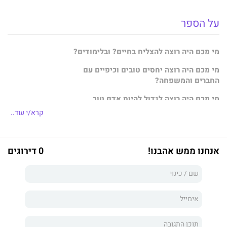
על הספר
מי מכם היה רוצה להצליח בחיים? ובלימודים?
מי מכם היה רוצה יחסים טובים וכיפיים עם
החברים והמשפחה?
מי מכם היה רוצה לגדול להיות אדם טוב,
מצליח, שמח ועם חיים נפלאים?
קרא/י עוד..
מאז ומתמיד אנשים רוצים להיות מאושרים ומצליחים, אבל לא כולם
באמת יהיו כאלה... לא משום שהם לא יכולים או לא מוכשרים, אלא
אנחנו ממש אהבנו!
0 דירוגים
כי לא לימדו אותם איך לעשות זאת.
הבשורה המשמחת היא שאתם, שמחזיקים בידיכם את הספר הזה,
לא חייבים להיות כמו רוב האנשים.