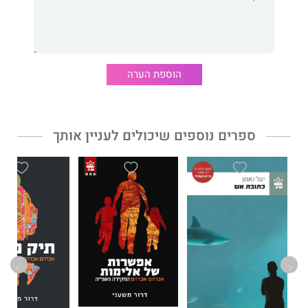
הצלחה היא לא פוּקס, יש לה קודים ברורים, ואם תפעלו על פיהם, אין
סיכוי שלא תהפכו למצליחים!
הספר
10 קודים להצלחה מעשית בחיים
ילמד אתכם שיטה מהירה,
פשוטה וקלה ליישום, הכוללת 10 קודים מותאמים במיוחד לילדים
הוספת הערה
ובני נוער, שבעזרתם תוכלו להנהיג את עצמכם, לגלות מה אתם רוצים
באמת ולהגשים את החלומות שלכם בכל תחום בחיים: לימודים,
אישי, משפחה, חברים, חוגים, תחביבים ועוד.
ספרים נוספים שיכולים לעניין אותך
הספר מבוסס על תוכנית הלימוד "קוד המנצח לצעירים", המאושרת
במאגר התוכניות החינוכיות של משרד החינוך ונלמדת בבתי ספר
ברחבי הארץ.