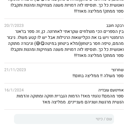
הדבר האחרון שמעניין אותו הוא אהבתו מימי בית הספר.
ואנושית כל כך. תוסיפו לזה דמויות משנה מצחיקות ומהנות ותקבלו
ספר ממתק! ממליצה מאוד!!!
עד ששיי חוזרת לעיירת הילדות שלהם והופכת את חייו.
רבקה חובב
20/7/2023
בין הספרים הכי מוצלחים שקראתי לאחרונה. כן, זה ספר בז׳אנר
הרומנטי ויש בו את הקלישאות הרגילות אבל יש לו קטע משלו. גיבור
מהמם, טיפה חסר ביטחון(ומלא ביטחון במיטה😋😅) וגיבורה מתוקה
ואנושית כל כך. תוסיפו לזה דמויות משנה מצחיקות ומהנות ותקבלו
ספר ממתק! ממליצה מאוד!!!
שחרוצי
21/11/2023
ספר מעולה !! ממליצה בחום!!
אחינועם עובדיה
16/1/2024
ספר מהמם!! נהנתי מאד! הדמות הגברית חזקה ומתוקה והדמות
הנשית מרגשת ושניהם מעניינים. ממליצה מאד