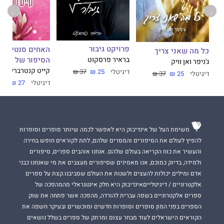
פרויקט גיבור
כל מה שאני צריך
הסיפור של מגנו
בראיר פרסקוט
ג'ניפר ואן וויק
קייט קנטרברי
דיגיטלי
25 ₪
37 ₪
דיגיטלי
25 ₪
37 ₪
דיגיטלי
27 ₪
37 ₪
משימת העל של אינדיבוק היא לאפשר לכמה שיותר סופרים וסופרות
להפיץ לעולם את הסיפורים והמסרים שלהם, לתת לקוראים חופש בחירה
והעשיר את כוח הקריאה בעולם שלהם. אנחנו אוהבים ספרים, סיפורים
ולמידה, בדיוק כמוכם, אנו מאמינים שסיפורים מעצבים את מי שאנחנו כבני
אדם ומילים יכולות להעצים ולשנות את העולם שסביבנו.קצת על ספרים
אלקטרוניים / דיגיטלייםאינדיבוק היא חלק אינטגראלי מהמהפכה של
ספרים אלקטרוניים בשפה עברית להורדה, מהפכה אשר פתחה את שוק
הספרים בפני המון סופרים וסופרות חדשים ומוכשרים ובעיקר חשפה את
הקוראים הישראלים לעוד מבחר עצום ומרתק של ספרים בשלל נושאים