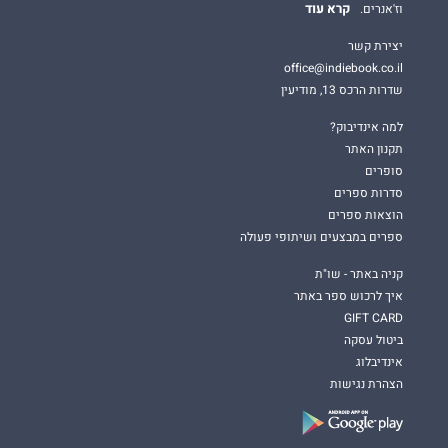
קרא עוד
וז'אנרים.
יצירת קשר
office@indiebook.co.il
שדרות הרכס 13, מודיעין
למה אינדיבוק?
תקנון האתר
סופרים
סדרות ספרים
הוצאות ספרים
ספרים במבצעים ושיתופי פעולה
קניה באתר - שו"ת
איך לרכוש ספר באתר
GIFT CARD
ביטול עסקה
אינדיבלוג
הצהרת נגישות