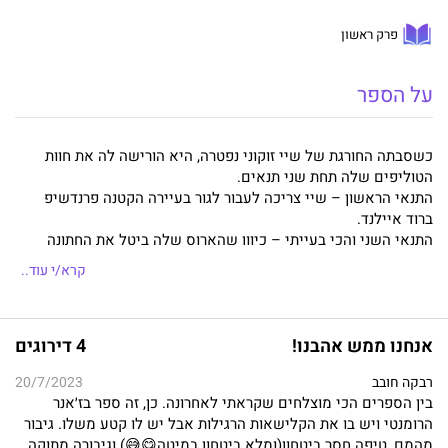
פרק ראשון
על הספר
כשסבתה החורגת של שיי זוקוני נפטרה, היא הורישה לה את חוות
הטוליפים שלה תחת שני תנאים.
התנאי הראשון – שיי צריכה לעבור לגור בעיירה הקטנה פרנדשיפ
ברוד איילנד.
התנאי השני והכי בעייתי – כיוון שהארוס שלה ביטל את החתונה
שלהם – שיי מוכרחה להינשא תוך שנה.
קרא/י עוד..
נישואים הם הדבר האחרון ששיי רוצה בעולם, אבל היא תעשה הכול
כדי להציל את הבית האמיתי היחיד שהכירה מימיה.
אנחנו ממש אהבנו!
4 דירוגים
נואה בארדן אהב את שיי זוקוני עוד מימי בית הספר התיכון. לא שהוא
אי פעם אמר לה את זה. הוא היה ביישן מדי, גמלוני מדי, לא קוּל
רבקה חובב
20/7/2023
מכדי להזמין לדייט את הבחורה היפהפייה והפופולרית.
בין הספרים הכי מוצלחים שקראתי לאחרונה. כן, זה ספר בז׳אנר
השנים עברו, וכעת נואה הוא אב חד־הורי לאחייניתו. עיקר עיסוקו הוא
הרומנטי ויש בו את הקלישאות הרגילות אבל יש לו קטע משלו. גיבור
ניהול העסק המשפחתי.
מהמם, טיפה חסר ביטחון(ומלא ביטחון במיטה😋😅) וגיבורה מתוקה