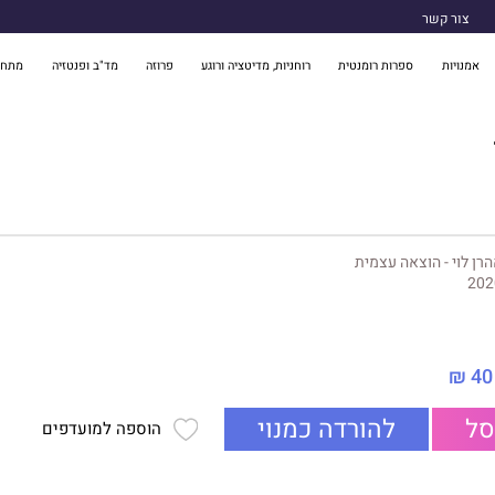
צור קשר
אמנויות
ספרות רומנטית
רוחניות, מדיטציה ורוגע
פרוזה
מד"ב ופנטזיה
מתח 
רן לוי - הוצאה עצמית
202
40 ₪
סל
להורדה כמנוי
הוספה למועדפים