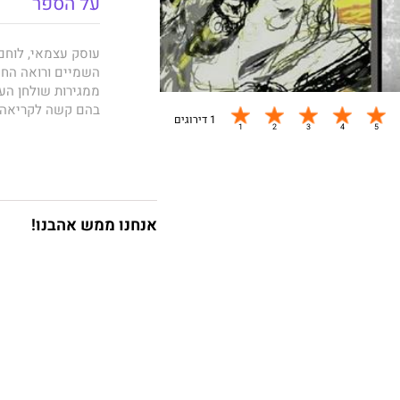
על הספר
עוסק עצמאי, לוחם 
השמיים ורואה החש
ממגירות שולחן הע
בהם קשה לקריאה.
1 דירוגים
שלא כהרגלו, הוא מ
מסיק, שכל החומרים
הוא מגלה, שבין תי
אנחנו ממש אהבנו!
ווידויי לילה, מוז
מבצעית בגזרת חברו
בחשדו בקשר אפשרי
לקוחו, רואה החשבו
בו הוא עצמו עתיד ל