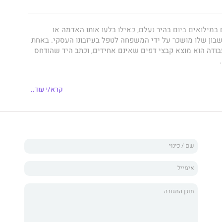
במילואים ביום בהיר נעלם, כאילו בלעו אותו האדמה או
בון שלו מושכר על ידי המשפחה לטפל בעיזבונו העסקי. באחת
בודה הוא מוצא קבצי דפים שאינם אחידים, וכתב היד שהודחס
קרא/י עוד..
ניח לכרטיסי הנהלת החשבונות וכבר לאחר עלעול ראשוני הוא
 שהועלו מתוך המגירה נכתבו בעת שירות מילואים פעיל. ועוד
אורי ההווי המילואימי המיוחד לבין רסיסי מחשבות וסיכומי
כרת שוב ושוב ולא בנדיבות יתר, פשלה שאירעה בעת תעסוקה
ן.
 בין האירוע הלא מעוכל לבין גורלו נטול הפשר של מי שהיה
ן גומר אומר לנסות ולפענח את חידת ההיעלמות המוזרה, במסע
חוות שינויים ותהפוכות בסדרי חייו.