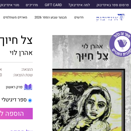
פרסום ספר באינדיבוק
למה אינדיבוק?
GIFT CARD
מדריכים
מנוי אינדיבוק
חדשים
מבצעי שבוע הספר 2026
מארזים משתלמים
צל חיוך
אהרן לוי
הוצאה:
אה
שנת הוצאה:
0
פרק ראשון
ספר דיגיטלי
הוספה ל