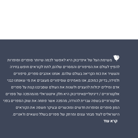
אהרֹן לוי,
יליד 1952, נשוי ואב לשתיים, תושב קיבוץ יחיעם.
צל חיוך
הוא ספרו 
משימת העל של אינדיבוק היא לאפשר לכמה שיותר סופרים וסופרות
להפיץ לעולם את הסיפורים והמסרים שלהם, לתת לקוראים חופש בחירה
והעשיר את כוח הקריאה בעולם שלהם. אנחנו אוהבים ספרים, סיפורים
ולמידה, בדיוק כמוכם, אנו מאמינים שסיפורים מעצבים את מי שאנחנו כבני
אדם ומילים יכולות להעצים ולשנות את העולם שסביבנו.קצת על ספרים
אלקטרוניים / דיגיטלייםאינדיבוק היא חלק אינטגראלי מהמהפכה של ספרים
אלקטרוניים בשפה עברית להורדה, מהפכה אשר פתחה את שוק הספרים בפני
המון סופרים וסופרות חדשים ומוכשרים ובעיקר חשפה את הקוראים
הישראלים לעוד מבחר עצום ומרתק של ספרים בשלל נושאים וז'אנרים.
קרא עוד