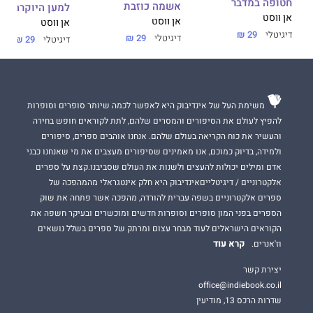
חטופה במדבר
אשמה כוזבת
למען היוקרה
אן ווסט
אן ווסט
אן ווסט
דיגיטלי
29 ₪
דיגיטלי
29 ₪
דיגיטלי
29 ₪
משימת העל של אינדיבוק היא לאפשר לכמה שיותר סופרים וסופרות
להפיץ לעולם את הסיפורים והמסרים שלהם, לתת לקוראים חופש בחירה
והעשיר את כוח הקריאה בעולם שלהם. אנחנו אוהבים ספרים, סיפורים
ולמידה, בדיוק כמוכם, אנו מאמינים שסיפורים מעצבים את מי שאנחנו כבני
אדם ומילים יכולות להעצים ולשנות את העולם שסביבנו.קצת על ספרים
אלקטרוניים / דיגיטלייםאינדיבוק היא חלק אינטגראלי מהמהפכה של
ספרים אלקטרוניים בשפה עברית להורדה, מהפכה אשר פתחה את שוק
הספרים בפני המון סופרים וסופרות חדשים ומוכשרים ובעיקר חשפה את
הקוראים הישראלים לעוד מבחר עצום ומרתק של ספרים בשלל נושאים
קרא עוד
וז'אנרים.
יצירת קשר
office@indiebook.co.il
שדרות הרכס 13, מודיעין