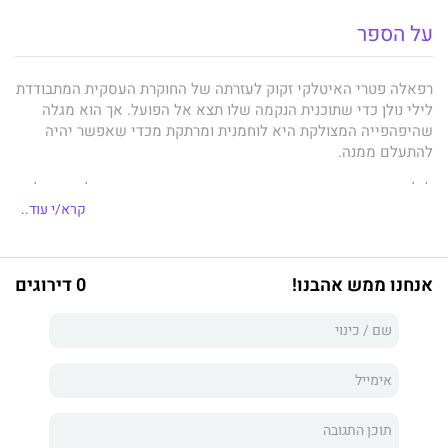
על הספר
רפאלה פטרי האיטלקי זקוק לעזרתה של החוקרת העסקית המתבודדת
לילי נולן כדי שתוכנית הנקמה שלו תצא אל הפועל. אך הוא מגלה
שהיפהפייה המצולקת היא לוחמנית ומרתקת מכדי שאפשר יהיה
להתעלם ממנה.
לילי מסתגרת הרחק מעיניים חטטניות. היא מתביישת בצלקת שעל
פניה, ולכן עבודה אצל גבר עוצר נשימה ביופיו כמו רפאלה מקשה
קרא/י עוד..
עליה כפליים לשאת את הפגמים הגופניים שלה. אלא שנשיקותיו של
רפאלה מעוררות את האישה שבתוכה, וכשנקמתו של רפאלה הולכת
ומתקרבת, לילי חייבת להשתמש בכוחה החדש כדי לעזור לו
אנחנו ממש אהבנו!
0 דירוגים
להשתחרר מהסבל שמכרסם בנפשו.