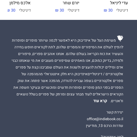
עדי ליניאל
יורם שחר
אלכס מילמן
דיגיטלי
30 ₪
דיגיטלי
30 ₪
דיגיטלי
30 ₪
משימת העל של אינדיבוק היא לאפשר לכמה שיותר סופרים וסופרות
להפיץ לעולם את הסיפורים והמסרים שלהם, לתת לקוראים חופש בחירה
והעשיר את כוח הקריאה בעולם שלהם. אנחנו אוהבים ספרים, סיפורים
ולמידה, בדיוק כמוכם, אנו מאמינים שסיפורים מעצבים את מי שאנחנו כבני
אדם ומילים יכולות להעצים ולשנות את העולם שסביבנו.קצת על ספרים
אלקטרוניים / דיגיטלייםאינדיבוק היא חלק אינטגראלי מהמהפכה של
ספרים אלקטרוניים בשפה עברית להורדה, מהפכה אשר פתחה את שוק
הספרים בפני המון סופרים וסופרות חדשים ומוכשרים ובעיקר חשפה את
הקוראים הישראלים לעוד מבחר עצום ומרתק של ספרים בשלל נושאים
קרא עוד
וז'אנרים.
יצירת קשר
office@indiebook.co.il
שדרות הרכס 13, מודיעין
למה אינדיבוק?